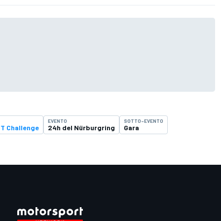
EVENTO
SOTTO-EVENTO
GT Challenge
24h del Nürburgring
Gara