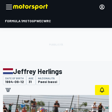
FORMULA 1
MOTOGP
WEC
WRC
Jeffrey Herlings
DATE OF BIRTH
AGE
NAZIONALITÀ
1994-09-12
31
Paesi bassi