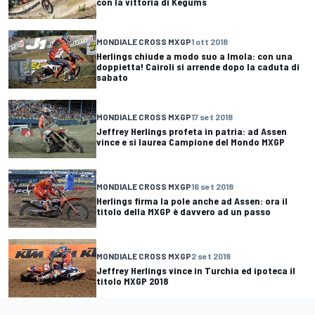
con la vittoria di Kegums
MONDIALE CROSS MXGP
1 ott 2018
Herlings chiude a modo suo a Imola: con una
doppietta! Cairoli si arrende dopo la caduta di
sabato
MONDIALE CROSS MXGP
17 set 2018
Jeffrey Herlings profeta in patria: ad Assen
vince e si laurea Campione del Mondo MXGP
MONDIALE CROSS MXGP
16 set 2018
Herlings firma la pole anche ad Assen: ora il
titolo della MXGP è davvero ad un passo
MONDIALE CROSS MXGP
2 set 2018
Jeffrey Herlings vince in Turchia ed ipoteca il
titolo MXGP 2018