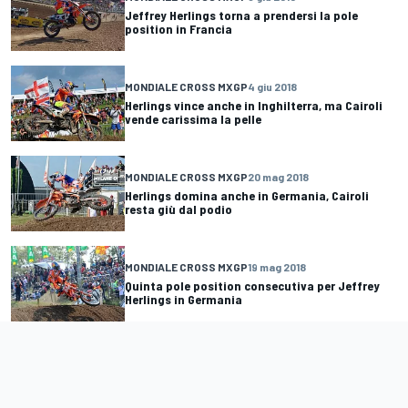
Jeffrey Herlings torna a prendersi la pole
position in Francia
MONDIALE CROSS MXGP
4 giu 2018
Herlings vince anche in Inghilterra, ma Cairoli
vende carissima la pelle
MONDIALE CROSS MXGP
20 mag 2018
Herlings domina anche in Germania, Cairoli
resta giù dal podio
MONDIALE CROSS MXGP
19 mag 2018
Quinta pole position consecutiva per Jeffrey
Herlings in Germania