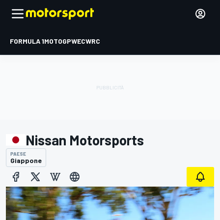
FORMULA 1
MOTOGP
WEC
WRC
Nissan Motorsports
PAESE
Giappone