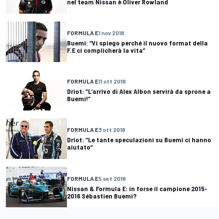
nel team Nissan è Oliver Rowland
FORMULA E
1 nov 2018
Buemi: “Vi spiego perché il nuovo format della
F.E ci complicherà la vita”
FORMULA E
11 ott 2018
Driot: “L’arrivo di Alex Albon servirà da sprone a
Buemi!”
FORMULA E
3 ott 2018
Driot: “Le tante speculazioni su Buemi ci hanno
aiutato”
FORMULA E
5 set 2018
Nissan & Formula E: in forse il campione 2015-
2016 Sébastien Buemi?