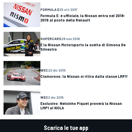
FORMULA E
25 ott 2017
Formula E: è ufficiale, la Nissan entra nel 2018-
2019 al posto della Renault
SUPERCARS
28 nov 2016
È la Nissan Motorsports la scelta di Simona De
Silvestro
WEC
22 dic 2015
Clamoroso: la Nissan si ritira dalla classe LMP1!
WEC
2 dic 2015
Esclusivo: Nelsinho Piquet proverà la Nissan
LMP1 al NOLA
Scarica le tue app