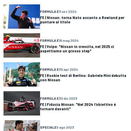
FORMULA E
11 set 2024
FE | Nissan: torna Nato accanto a Rowland per
puntare al titolo
FORMULA E
16 mag 2024
FE | Volpe: "Nissan in crescita, nel 2025 ci
aspettiamo un grosso step"
FORMULA E
30 apr 2024
FE | Rookie test di Berlino: Gabriele Minì debutta
con Nissan
FORMULA E
30 dic 2023
FE | Fiducia Nissan: "Nel 2024 l'obiettivo è
tornare davanti"
SPECIALE
9 ago 2023