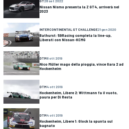
GT
28 set 2022
Nissan Nismo presenta la Z GT4, arriverà nel
2023
INTERCONTINENTAL GT CHALLENGE
21 gen 2020
Bathurst: 59Racing completa la line-up,
Liberati con Nissan-KCMG
DTM
6 ott 2019
Nico Müller mago della pioggia, vince Gara 2 ad
Hockenheim
DTM
4 ott 2019
Hockenheim, Libere 2: Wittmann fa il vuoto,
paura per Di Resta
DTM
4 ott 2019
Hockenheim, Libere 1: Glock la spunta sul
bagnato