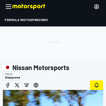
FORMULA 1
MOTOGP
WEC
WRC
Nissan Motorsports
PAESE
Giappone