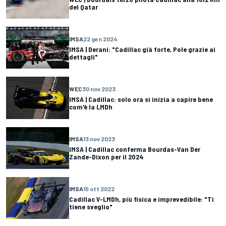
del Qatar
IMSA
22 gen 2024
IMSA | Derani: "Cadillac già forte, Pole grazie ai
dettagli"
WEC
30 nov 2023
IMSA | Cadillac: solo ora si inizia a capire bene
com'è la LMDh
IMSA
13 nov 2023
IMSA | Cadillac conferma Bourdas-Van Der
Zande-Dixon per il 2024
IMSA
15 ott 2022
Cadillac V-LMDh, più fisica e imprevedibile: "Ti
tiene sveglio"