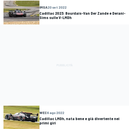
IMSA
20 set 2022
Cadillac 2023: Bourdais-Van Der Zande e Derani-
Sims sulle V-LMDh
WEC
6 ago 2022
Cadillac LMDh, nata bene e già divertente nei
primi giri