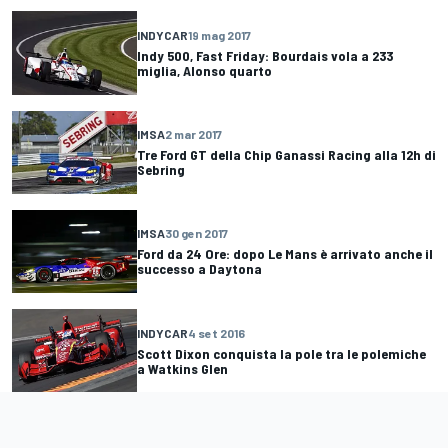
INDYCAR
19 mag 2017
Indy 500, Fast Friday: Bourdais vola a 233
miglia, Alonso quarto
IMSA
2 mar 2017
Tre Ford GT della Chip Ganassi Racing alla 12h di
Sebring
IMSA
30 gen 2017
Ford da 24 Ore: dopo Le Mans è arrivato anche il
successo a Daytona
INDYCAR
4 set 2016
Scott Dixon conquista la pole tra le polemiche
a Watkins Glen