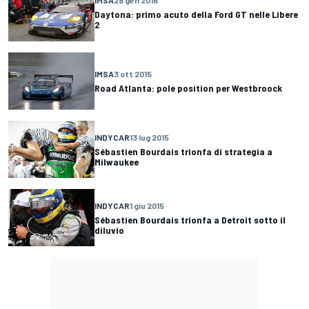
IMSA
28 gen 2016
Daytona: primo acuto della Ford GT nelle Libere
2
IMSA
3 ott 2015
Road Atlanta: pole position per Westbroock
INDYCAR
13 lug 2015
Sébastien Bourdais trionfa di strategia a
Milwaukee
INDYCAR
1 giu 2015
Sébastien Bourdais trionfa a Detroit sotto il
diluvio