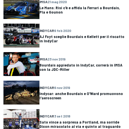
IMSA
21 mag 2020
Le Mans: Risi c'è e affida la Ferrari a Bourdais,
Pla e Gounon
INDYCAR
6 feb 2020
AJ Foyt sceglie Bourdais e Kellett per il riscatto
in IndyCar
IMSA
23 nov 2019
Bourdais appiedato in IndyCar, correrà in IMSA
con la JDC-Miller
INDYCAR
6 nov 2019
Indycar: anche Bourdais e O'Ward promuovono
l'aeroscreen
INDYCAR
3 set 2018
Sato vince a sorpresa a Portland, ma sorride
Dixon miracolato al via e quinto al traguardo