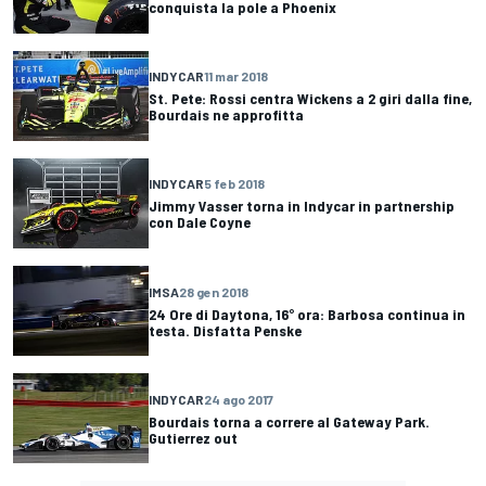
conquista la pole a Phoenix
INDYCAR
11 mar 2018
St. Pete: Rossi centra Wickens a 2 giri dalla fine,
Bourdais ne approfitta
INDYCAR
5 feb 2018
Jimmy Vasser torna in Indycar in partnership
con Dale Coyne
IMSA
28 gen 2018
24 Ore di Daytona, 16° ora: Barbosa continua in
testa. Disfatta Penske
INDYCAR
24 ago 2017
Bourdais torna a correre al Gateway Park.
Gutierrez out