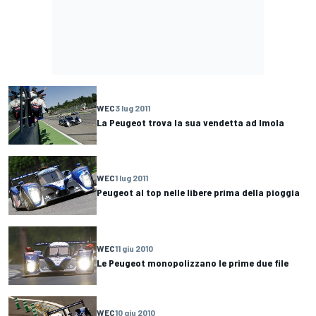
WEC
3 lug 2011
La Peugeot trova la sua vendetta ad Imola
WEC
1 lug 2011
Peugeot al top nelle libere prima della pioggia
WEC
11 giu 2010
Le Peugeot monopolizzano le prime due file
WEC
10 giu 2010