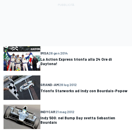
IMSA
26 gen 2014
La Action Express trionfa alla 24 Ore di
Daytona!
GRAND-AM
28 lug 2012
Trionfo Starworks ad Indy con Bourdais-Popow
INDYCAR
21 mag 2012
Indy 500: nel Bump Day svetta Sebastien
Bourdais