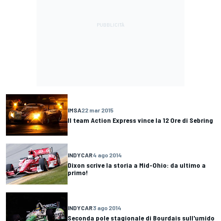
IMSA
22 mar 2015
Il team Action Express vince la 12 Ore di Sebring
INDYCAR
4 ago 2014
Dixon scrive la storia a Mid-Ohio: da ultimo a
primo!
INDYCAR
3 ago 2014
Seconda pole stagionale di Bourdais sull'umido