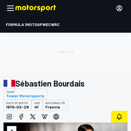
FORMULA 1
MOTOGP
WEC
WRC
Sébastien Bourdais
TEAM
Tower Motorsports
DATE OF BIRTH
AGE
NAZIONALITÀ
1979-02-28
47
Francia
8