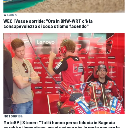
WEC
16 h
WEC | Vosse sorride: "Ora in BMW-WRT c'è la
consapevolezza di cosa stiamo facendo"
MOTOGP
16 h
MotoGP | Stoner: "Tutti hanno perso fiducia in Bagnaia
perché si lamentava, ma si vedeva che la moto non era la