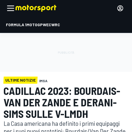
FORMULA 1
MOTOGP
WEC
WRC
ULTIME NOTIZIE
IMSA
CADILLAC 2023: BOURDAIS-
VAN DER ZANDE E DERANI-
SIMS SULLE V-LMDH
La Casa americana ha definito i primi equipaggi
per i suoi nuovi prototipi: Bourdais/Van Der Zande