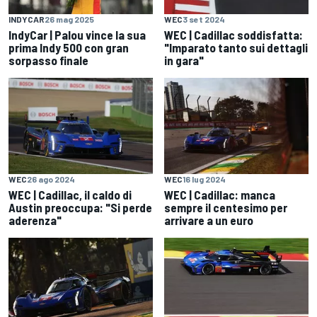
INDYCAR
26 mag 2025
WEC
3 set 2024
IndyCar | Palou vince la sua
WEC | Cadillac soddisfatta:
prima Indy 500 con gran
"Imparato tanto sui dettagli
sorpasso finale
in gara"
WEC
26 ago 2024
WEC
16 lug 2024
WEC | Cadillac, il caldo di
WEC | Cadillac: manca
Austin preoccupa: "Si perde
sempre il centesimo per
aderenza"
arrivare a un euro