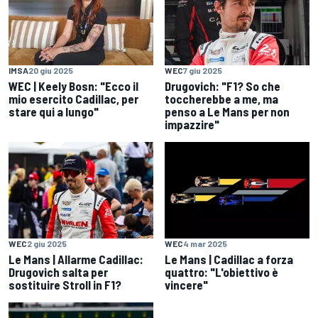
IMSA
20 giu 2025
WEC
7 giu 2025
WEC | Keely Bosn: "Ecco il
Drugovich: "F1? So che
mio esercito Cadillac, per
toccherebbe a me, ma
stare qui a lungo"
penso a Le Mans per non
impazzire"
WEC
2 giu 2025
WEC
4 mar 2025
Le Mans | Allarme Cadillac:
Le Mans | Cadillac a forza
Drugovich salta per
quattro: "L'obiettivo è
sostituire Stroll in F1?
vincere"