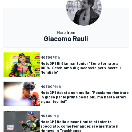
More from
Giacomo Rauli
MOTOGP
11 h
MotoGP | Di Giannantonio: "Sono tornato al
100%. Cerchiamo di giocarcela per vincere il
Mondiale"
MOTOGP
14 h
MotoGP | Acosta non molla: "Possiamo rientrare
in gioco per le prime posizioni, ma basta errori
e guai tecnici"
MOTOGP
1 g
MotoGP | Dalla discontinuità al talento
sbocciato: come Fernandez si è meritato il
rinnovo in Trackhouse