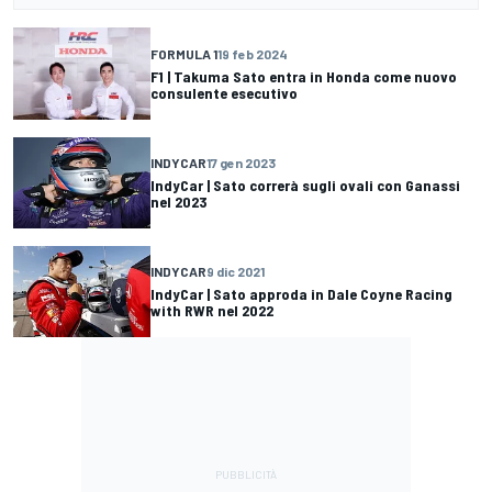
FORMULA 1
19 feb 2024
F1 | Takuma Sato entra in Honda come nuovo
consulente esecutivo
INDYCAR
17 gen 2023
IndyCar | Sato correrà sugli ovali con Ganassi
nel 2023
INDYCAR
9 dic 2021
IndyCar | Sato approda in Dale Coyne Racing
with RWR nel 2022