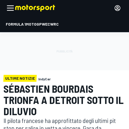
FORMULA 1
MOTOGP
WEC
WRC
ULTIME NOTIZIE
IndyCar
SÉBASTIEN BOURDAIS
TRIONFA A DETROIT SOTTO IL
DILUVIO
Il pilota francese ha approfittato degli ultimi pit
stop per salire in vetta e vincere. Gara da