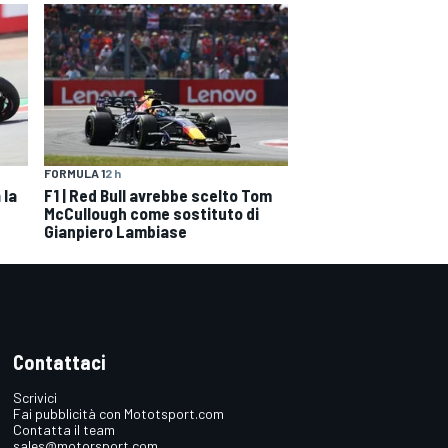
FORMULA 1
2 h
 la
F1 | Red Bull avrebbe scelto Tom
McCullough come sostituto di
Gianpiero Lambiase
Contattaci
Scrivici
Fai pubblicità con Mototsport.com
Contatta il team
sales@motorsport.com