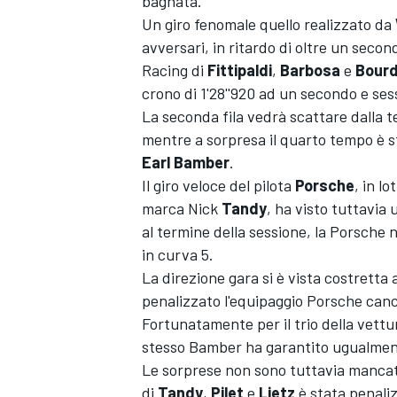
bagnata.
Un giro fenomale quello realizzato da
avversari, in ritardo di oltre un second
Racing di
Fittipaldi
,
Barbosa
e
Bourd
crono di 1'28''920 ad un secondo e ses
La seconda fila vedrà scattare dalla t
mentre a sorpresa il quarto tempo è s
Earl Bamber
.
Il giro veloce del pilota
Porsche
, in l
marca Nick
Tandy
, ha visto tuttavi
al termine della sessione, la Porsche
in curva 5.
La direzione gara si è vista costretta
penalizzato l'equipaggio Porsche cance
Fortunatamente per il trio della vett
stesso Bamber ha garantito ugualment
Le sorprese non sono tuttavia manca
di
Tandy
,
Pilet
e
Lietz
è stata penali