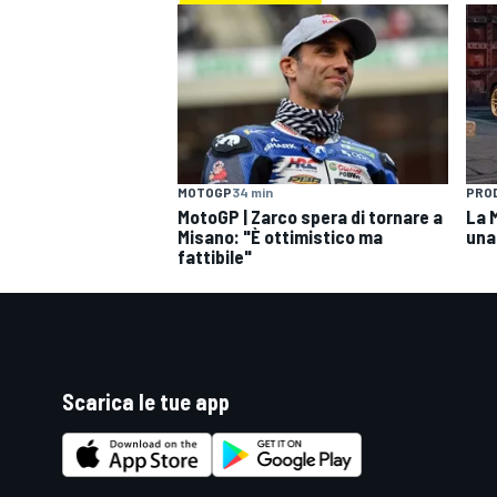
MOTOGP
34 min
PRO
MotoGP | Zarco spera di tornare a
La 
Misano: "È ottimistico ma
una
fattibile"
Scarica le tue app