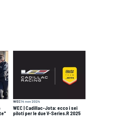
WEC
14 nov 2024
4
WEC | Cadillac-Jota: ecco i sei
te"
piloti per le due V-Series.R 2025