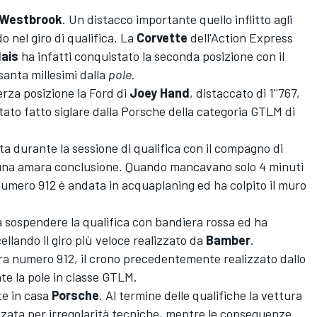
Westbrook
. Un distacco importante quello inflitto agli
o nel giro di qualifica. La
Corvette
dell'Action Express
ais
ha infatti conquistato la seconda posizione con il
santa millesimi dalla
pole
.
erza posizione la Ford di
Joey Hand
, distaccato di 1''767,
tato fatto siglare dalla Porsche della categoria GTLM di
otta durante la sessione di qualifica con il compagno di
a una amara conclusione. Quando mancavano solo 4 minuti
 numero 912 è andata in acquaplaning ed ha colpito il muro
 a sospendere la qualifica con bandiera rossa ed ha
llando il giro più veloce realizzato da
Bamber
.
ura numero 912, il crono precedentemente realizzato dallo
e la pole in classe GTLM.
te in casa
Porsche
. Al termine delle qualifiche la vettura
zzata per irregolarità tecniche, mentre le conseguenze