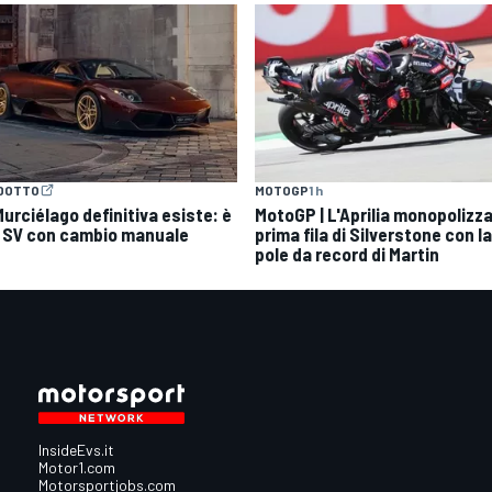
MOTOGP
1 h
DOTTO
MotoGP | L'Aprilia monopolizza
Murciélago definitiva esiste: è
prima fila di Silverstone con la
 SV con cambio manuale
pole da record di Martin
InsideEvs.it
Motor1.com
Motorsportjobs.com