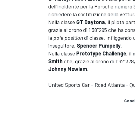
dell'incidente per la Porsche numero
richiedere la sostituzione della vettur
Nella classe
GT Daytona
, il pilota pa
grazie al crono di 1'38''295 che ha con
la
pole
position
di classe, infliggendo
inseguitore,
Spencer
Pumpelly
.
Nella classe
Prototype Challenge
, il
Smith
che, grazie al crono di 1'32''378
Johnny
Mowlem
.
United Sports Car - Road Atlanta - Qu
Condi
ENDURANCE/GT