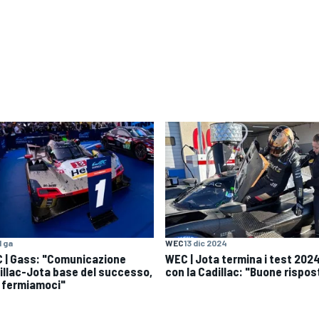
1 ga
WEC
13 dic 2024
 | Gass: "Comunicazione
WEC | Jota termina i test 202
illac-Jota base del successo,
con la Cadillac: "Buone rispos
 fermiamoci"