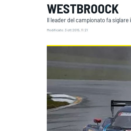
WESTBROOCK
MOTOGP
WEC
Il leader del campionato fa siglare 
Modificato:
3 ott 2015, 11:21
WRC