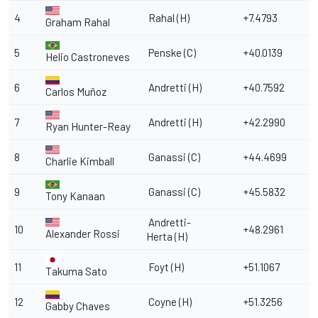
4
Rahal (H)
+7.4793
Graham Rahal
5
Penske (C)
+40.0139
Helio Castroneves
6
Andretti (H)
+40.7592
Carlos Muñoz
7
Andretti (H)
+42.2990
Ryan Hunter-Reay
8
Ganassi (C)
+44.4699
Charlie Kimball
9
Ganassi (C)
+45.5832
Tony Kanaan
Andretti-
10
+48.2961
Alexander Rossi
Herta (H)
11
Foyt (H)
+51.1067
Takuma Sato
12
Coyne (H)
+51.3256
Gabby Chaves