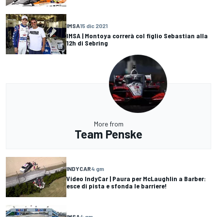
IMSA
15 dic 2021
IMSA | Montoya correrà col figlio Sebastian alla
12h di Sebring
More from
Team Penske
INDYCAR
4 gm
Video IndyCar | Paura per McLaughlin a Barber:
esce di pista e sfonda le barriere!
IMSA
4 gm