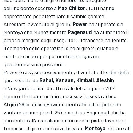
Bourdais, mentre al giro numero 10, a seguito
dell'incidente occorso a
Max Chilton
, tutti hanno
approfittato per effettuare il cambio gomme.
Al restart, avvenuto al giro 15,
Power
ha superato sia
Montoya che Munoz mentre
Pagenaud
ha aumentato il
proprio margine sugli inseguitori. Il francese ha tenuto
il comando delle operazioni sino al giro 21 quando è
rientrato ai box per poi rientrare in gara in
quattordicesima posizione.
Power è così, successivamente, diventato il leader della
gara seguito da
Rahal, Kanaan, Kimball, Aleshin
e Newgarden, ma i diretti rivali del campione 2014
hanno effettuato nei giri successivi la sosta ai box.
Al giro 29 lo stesso Power è rientrato ai box potendo
vantare un margine di 25 secondi su Pagenaud che ha
consentito all'australiano di tornare in pista davanti al
francese. Il giro successivo ha visto
Montoya
entrare al