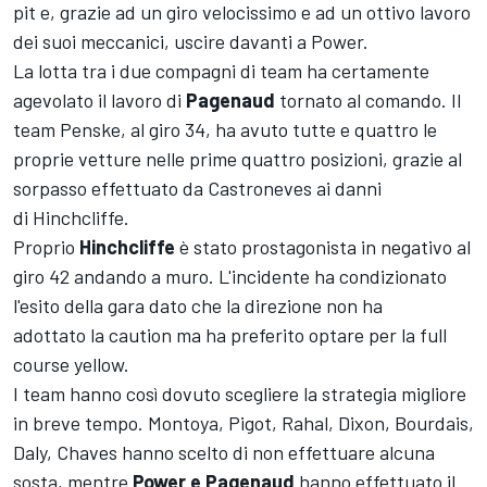
pit e, grazie ad un giro velocissimo e ad un ottivo lavoro
dei suoi meccanici, uscire davanti a Power.
La lotta tra i due compagni di team ha certamente
agevolato il lavoro di
Pagenaud
tornato al comando. Il
team Penske, al giro 34, ha avuto tutte e quattro le
proprie vetture nelle prime quattro posizioni, grazie al
sorpasso effettuato da Castroneves ai danni
di Hinchcliffe.
Proprio
Hinchcliffe
è stato prostagonista in negativo al
giro 42 andando a muro. L'incidente ha condizionato
l'esito della gara dato che la direzione non ha
adottato la caution ma ha preferito optare per la full
course yellow.
I team hanno così dovuto scegliere la strategia migliore
in breve tempo. Montoya, Pigot, Rahal, Dixon, Bourdais,
Daly, Chaves hanno scelto di non effettuare alcuna
sosta, mentre
Power e Pagenaud
hanno effettuato il