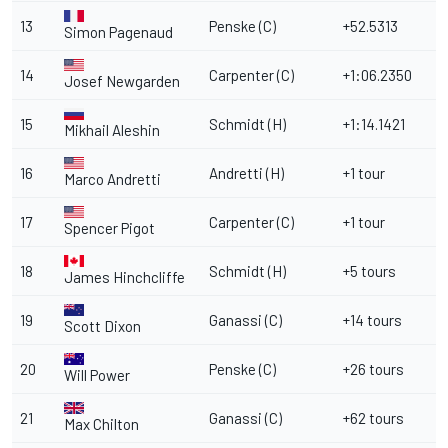
13
Penske (C)
+52.5313
Simon Pagenaud
14
Carpenter (C)
+1:06.2350
Josef Newgarden
15
Schmidt (H)
+1:14.1421
Mikhail Aleshin
16
Andretti (H)
+1 tour
Marco Andretti
17
Carpenter (C)
+1 tour
Spencer Pigot
18
Schmidt (H)
+5 tours
James Hinchcliffe
19
Ganassi (C)
+14 tours
Scott Dixon
20
Penske (C)
+26 tours
Will Power
21
Ganassi (C)
+62 tours
Max Chilton