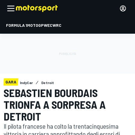
FORMULA 1
MOTOGP
WEC
WRC
GARA
IndyCar
Detroit
SEBASTIEN BOURDAIS
TRIONFA A SORPRESA A
DETROIT
Il pilota francese ha colto la trentacinquesima
vittoria in carriera approfittando degli errori di