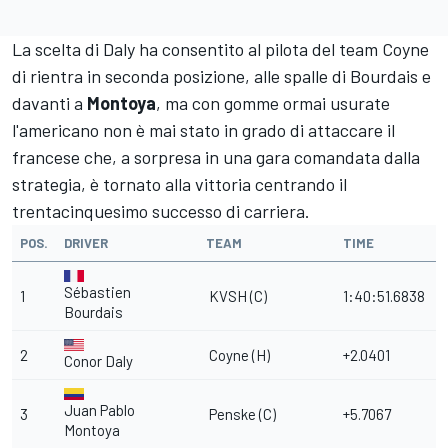
La scelta di Daly ha consentito al pilota del team Coyne
di rientra in seconda posizione, alle spalle di Bourdais e
davanti a
Montoya
, ma con gomme ormai usurate
l'americano non è mai stato in grado di attaccare il
francese che, a sorpresa in una gara comandata dalla
strategia, è tornato alla vittoria centrando il
trentacinquesimo successo di carriera.
POS.
DRIVER
TEAM
TIME
Sébastien
1
KVSH (C)
1:40:51.6838
Bourdais
2
Coyne (H)
+2.0401
Conor Daly
Juan Pablo
3
Penske (C)
+5.7067
Montoya