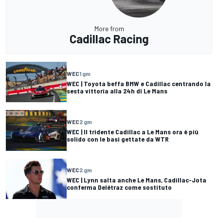
More from
Cadillac Racing
WEC
1 gm
WEC | Toyota beffa BMW e Cadillac centrando la
sesta vittoria alla 24h di Le Mans
WEC
2 gm
WEC | Il tridente Cadillac a Le Mans ora è più
solido con le basi gettate da WTR
WEC
2 gm
WEC | Lynn salta anche Le Mans, Cadillac-Jota
conferma Delétraz come sostituto