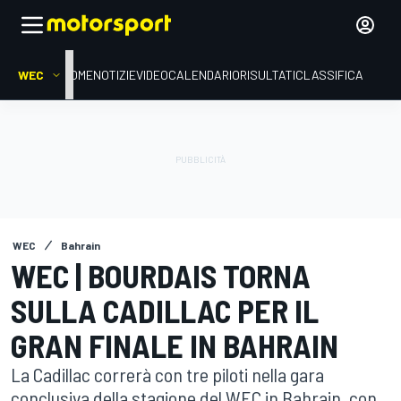
WEC
HOME
NOTIZIE
VIDEO
CALENDARIO
RISULTATI
CLASSIFICA
WEC
Bahrain
WEC | BOURDAIS TORNA
SULLA CADILLAC PER IL
GRAN FINALE IN BAHRAIN
La Cadillac correrà con tre piloti nella gara
conclusiva della stagione del WEC in Bahrain, con