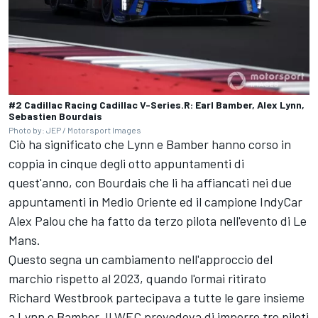
#2 Cadillac Racing Cadillac V-Series.R: Earl Bamber, Alex Lynn,
Sebastien Bourdais
Photo by: JEP / Motorsport Images
Ciò ha significato che Lynn e Bamber hanno corso in
coppia in cinque degli otto appuntamenti di
quest'anno, con Bourdais che li ha affiancati nei due
appuntamenti in Medio Oriente ed il campione IndyCar
Alex Palou che ha fatto da terzo pilota nell'evento di Le
Mans.
Questo segna un cambiamento nell'approccio del
marchio rispetto al 2023, quando l'ormai ritirato
Richard Westbrook
partecipava a tutte le gare insieme
a Lynn e Bamber. Il WEC prevedeva di imporre tre piloti