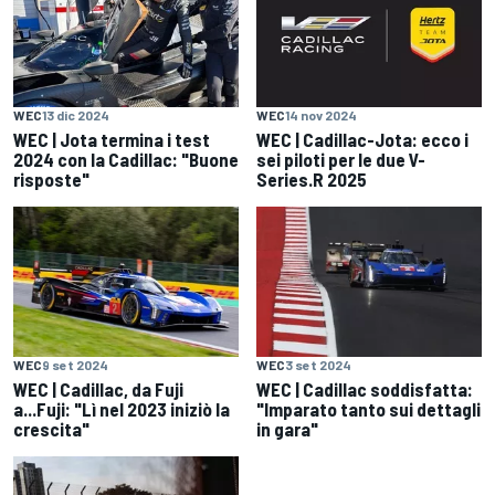
WEC
13 dic 2024
WEC
14 nov 2024
WEC | Jota termina i test
WEC | Cadillac-Jota: ecco i
2024 con la Cadillac: "Buone
sei piloti per le due V-
risposte"
Series.R 2025
WEC
9 set 2024
WEC
3 set 2024
WEC | Cadillac, da Fuji
WEC | Cadillac soddisfatta:
a...Fuji: "Lì nel 2023 iniziò la
"Imparato tanto sui dettagli
crescita"
in gara"