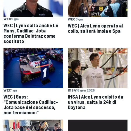
WEC
2 gm
WEC
3 gm
WEC | Lynn salta anche Le
WEC | Alex Lynn operato al
Mans, Cadillac-Jota
collo, salterà Imola e Spa
conferma Delétraz come
sostituto
WEC
1 ga
IMSA
18 gen 2025
WEC | Gass:
IMSA | Alex Lynn colpito da
"Comunicazione Cadillac-
un virus, salta la 24h di
Jota base del successo,
Daytona
non fermiamoci"