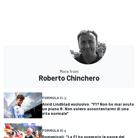
More from
Roberto Chinchero
FORMULA 1
4 g
Arvid Lindblad esclusivo: "F1? Non ho mai avuto
un piano B. Non volevo accontentarmi di una
vita normale"
FORMULA 1
8 g
Domenicali: "La F1 ha superato le paure del