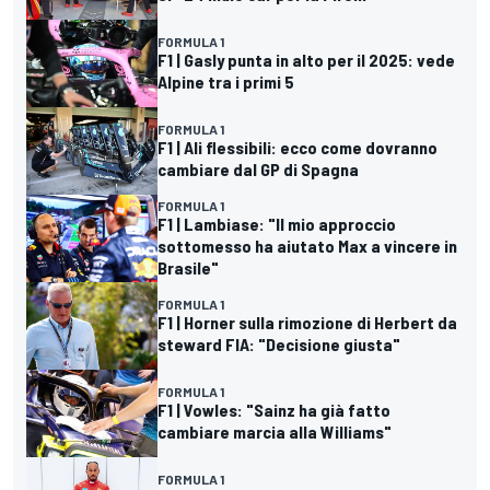
FORMULA 1
F1 | Gasly punta in alto per il 2025: vede
Alpine tra i primi 5
FORMULA 1
F1 | Ali flessibili: ecco come dovranno
cambiare dal GP di Spagna
FORMULA 1
F1 | Lambiase: "Il mio approccio
sottomesso ha aiutato Max a vincere in
Brasile"
FORMULA 1
F1 | Horner sulla rimozione di Herbert da
steward FIA: "Decisione giusta"
FORMULA 1
F1 | Vowles: "Sainz ha già fatto
cambiare marcia alla Williams"
FORMULA 1