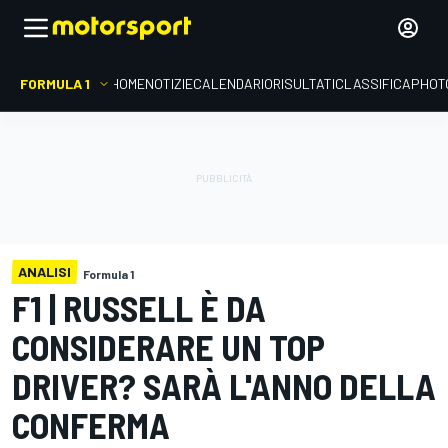
FORMULA 1
HOME
NOTIZIE
CALENDARIO
RISULTATI
CLASSIFICA
PHOT
ANALISI
Formula 1
F1 | RUSSELL È DA
CONSIDERARE UN TOP
DRIVER? SARÀ L'ANNO DELLA
CONFERMA