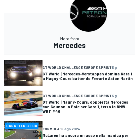
More from
Mercedes
GT WORLD CHALLENGE EUROPE SPRINT
5 g
GT World | Mercedes-Verstappen domina Gara 1
a Magny-Cours battendo Ferrari e Aston Martin
GT WORLD CHALLENGE EUROPE SPRINT
5 g
GT World | Magny-Cours: doppietta Mercedes
con Gounon in Pole per Gara 1, terza la BMW-
WRT #46
CARATTERISTICA
FORMULA 1
9 ago 2024
McLaren ha ancora un asso nella manica per