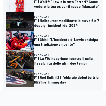
F1 | Wolff: "Lewis in tuta Ferrari? Come
vedere la tua ex con il nuovo fidanzato"
FORMULA 1
F1 | Melbourne: modificate le curve 6 e 7
dopo gli incidenti del 2024
FORMULA 1
F1 | Ghini: "L'incidente di Lewis anticipa
una tradizione vincente"
FORMULA 1
F1 | La FIA inasprisce i controlli sulla
flessibilità delle ali in due tempi
FORMULA 1
F1 | Red Bull: il 25 febbraio debutterà la
RB21 nel filming day