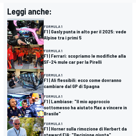
Leggi anche:
FORMULA 1
F1 | Gasly punta in alto per il 2025: vede
Alpine tra i primi 5
FORMULA 1
F1 | Ferrari: scopriamo le modifiche alla
SF-24 mule car per la Pirelli
FORMULA 1
F1 | Ali flessibili: ecco come dovranno
cambiare dal GP di Spagna
FORMULA 1
F1 | Lambiase: "Il mio approccio
sottomesso ha aiutato Max a vincere in
Brasile"
FORMULA 1
F1 | Horner sulla rimozione di Herbert da
steward FIA: "Decisione giusta"