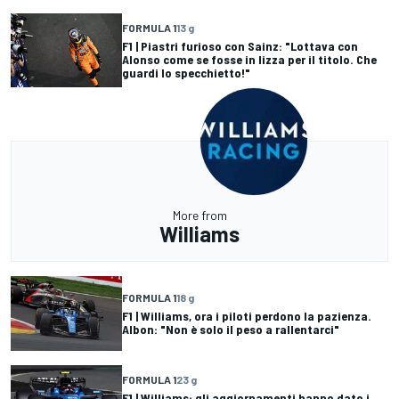
FORMULA 1
13 g
F1 | Piastri furioso con Sainz: "Lottava con
Alonso come se fosse in lizza per il titolo. Che
guardi lo specchietto!"
More from
Williams
FORMULA 1
18 g
F1 | Williams, ora i piloti perdono la pazienza.
Albon: "Non è solo il peso a rallentarci"
FORMULA 1
23 g
F1 | Williams: gli aggiornamenti hanno dato i