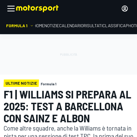
FORMULA 1
HOME
NOTIZIE
CALENDARIO
RISULTATI
CLASSIFICA
PHOT
ULTIME NOTIZIE
Formula 1
F1 | WILLIAMS SI PREPARA AL
2025: TEST A BARCELLONA
CON SAINZ E ALBON
Come altre squadre, anche la Williams è tornata in
pista per una sessione di test TPC, la prima del suo