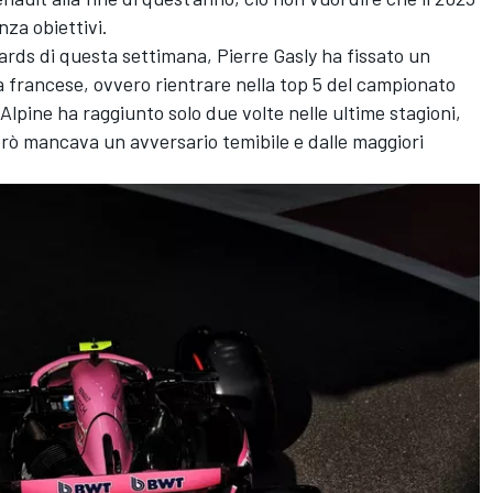
za obiettivi.
ards
di questa settimana, Pierre Gasly ha fissato un
a francese, ovvero rientrare nella top 5 del campionato
Alpine ha raggiunto solo due volte nelle ultime stagioni,
rò mancava un avversario temibile e dalle maggiori