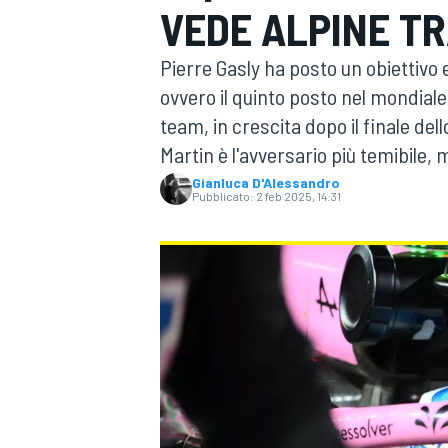
VEDE ALPINE TRA
MOTOGP
WEC
Pierre Gasly ha posto un obiettivo
ovvero il quinto posto nel mondiale 
team, in crescita dopo il finale d
Martin è l'avversario più temibile
Gianluca D'Alessandro
Pubblicato:
2 feb 2025, 14:31
WRC