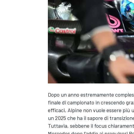
Dopo un anno estremamente complesso,
finale di campionato in crescendo graz
efficaci, Alpine non vuole essere più un
un 2025 che ha il sapore di transizione
Tuttavia, sebbene il focus chiaramente
MONOPOSTO
Mercedes dopo l’addio ai propulsori Ren