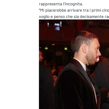
rappresenta l’incognita.
"Mi piacerebbe arrivare tra i primi ci
voglio e penso che sia decisamente rag
MONOMARCA