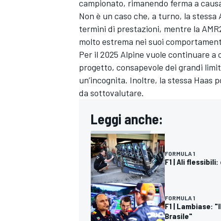
campionato, rimanendo ferma a causa 
Non è un caso che, a turno, la stessa 
termini di prestazioni, mentre la AMR
molto estrema nei suoi comportament
Per il 2025 Alpine vuole continuare a c
progetto, consapevole dei grandi limi
un’incognita. Inoltre, la stessa Haas 
da sottovalutare.
Leggi anche:
FORMULA 1
F1 | Ali flessib
FORMULA 1
F1 | Lambiase: "
Brasile"