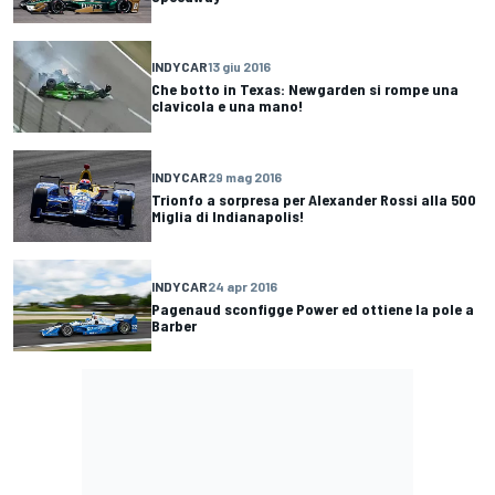
INDYCAR
13 giu 2016
Che botto in Texas: Newgarden si rompe una
clavicola e una mano!
INDYCAR
29 mag 2016
Trionfo a sorpresa per Alexander Rossi alla 500
Miglia di Indianapolis!
INDYCAR
24 apr 2016
Pagenaud sconfigge Power ed ottiene la pole a
Barber