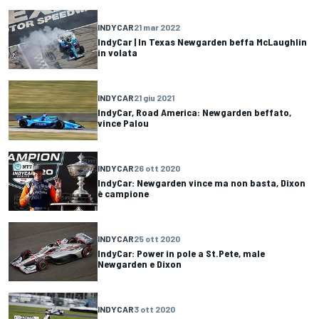
INDYCAR
21 mar 2022
IndyCar | In Texas Newgarden beffa McLaughlin
in volata
INDYCAR
21 giu 2021
IndyCar, Road America: Newgarden beffato,
vince Palou
INDYCAR
26 ott 2020
IndyCar: Newgarden vince ma non basta, Dixon
è campione
INDYCAR
25 ott 2020
IndyCar: Power in pole a St.Pete, male
Newgarden e Dixon
INDYCAR
3 ott 2020