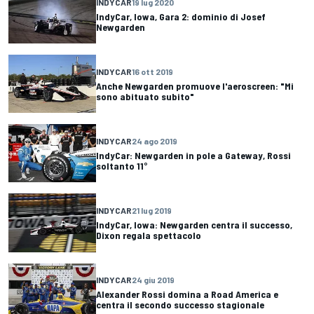
INDYCAR
19 lug 2020
IndyCar, Iowa, Gara 2: dominio di Josef
Newgarden
INDYCAR
16 ott 2019
Anche Newgarden promuove l'aeroscreen: "Mi
sono abituato subito"
INDYCAR
24 ago 2019
IndyCar: Newgarden in pole a Gateway, Rossi
soltanto 11°
INDYCAR
21 lug 2019
IndyCar, Iowa: Newgarden centra il successo,
Dixon regala spettacolo
INDYCAR
24 giu 2019
Alexander Rossi domina a Road America e
centra il secondo successo stagionale