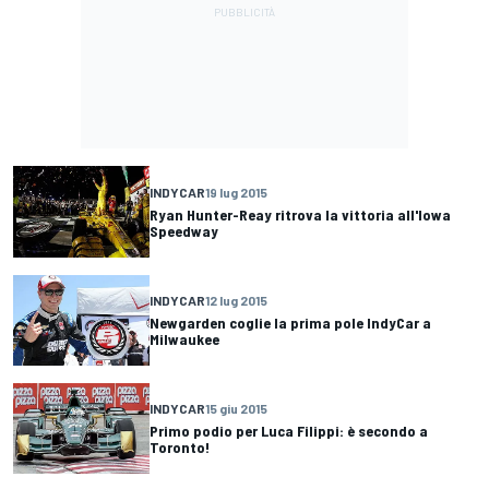
INDYCAR
19 lug 2015
Ryan Hunter-Reay ritrova la vittoria all'Iowa
Speedway
INDYCAR
12 lug 2015
Newgarden coglie la prima pole IndyCar a
Milwaukee
INDYCAR
15 giu 2015
Primo podio per Luca Filippi: è secondo a
Toronto!