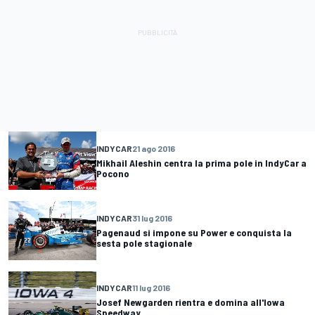
INDYCAR
21 ago 2016
Mikhail Aleshin centra la prima pole in IndyCar a
Pocono
INDYCAR
31 lug 2016
Pagenaud si impone su Power e conquista la
sesta pole stagionale
INDYCAR
11 lug 2016
Josef Newgarden rientra e domina all'Iowa
Speedway