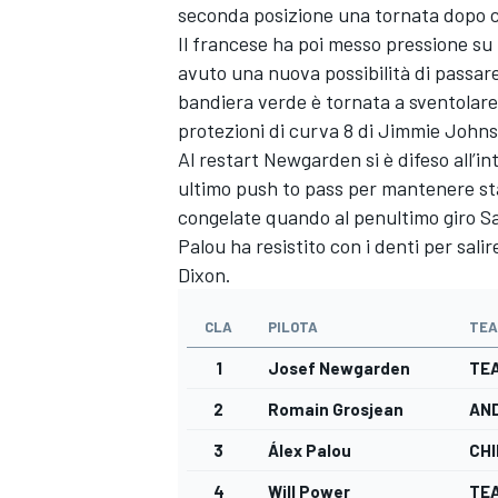
seconda posizione una tornata dopo c
Il francese ha poi messo pressione su
avuto una nuova possibilità di passare
bandiera verde è tornata a sventolare
protezioni di curva 8 di
Jimmie John
Al restart Newgarden si è difeso all’in
ultimo push to pass per mantenere sta
congelate quando al penultimo giro Sa
Palou ha resistito con i denti per sal
Dixon.
CLA
PILOTA
TE
1
Josef Newgarden
TE
2
Romain Grosjean
AN
MONOMARCA
3
Álex Palou
CHI
4
Will Power
TE