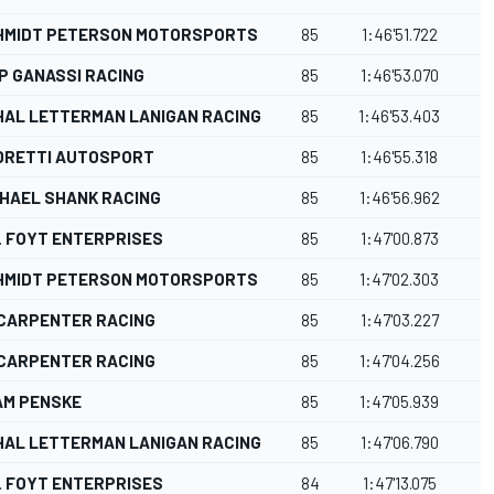
HMIDT PETERSON MOTORSPORTS
85
1:46'51.722
3
P GANASSI RACING
85
1:46'53.070
5
HAL LETTERMAN LANIGAN RACING
85
1:46'53.403
5
DRETTI AUTOSPORT
85
1:46'55.318
7
HAEL SHANK RACING
85
1:46'56.962
8
. FOYT ENTERPRISES
85
1:47'00.873
1
HMIDT PETERSON MOTORSPORTS
85
1:47'02.303
1
 CARPENTER RACING
85
1:47'03.227
1
 CARPENTER RACING
85
1:47'04.256
1
AM PENSKE
85
1:47'05.939
1
HAL LETTERMAN LANIGAN RACING
85
1:47'06.790
1
. FOYT ENTERPRISES
84
1:47'13.075
1