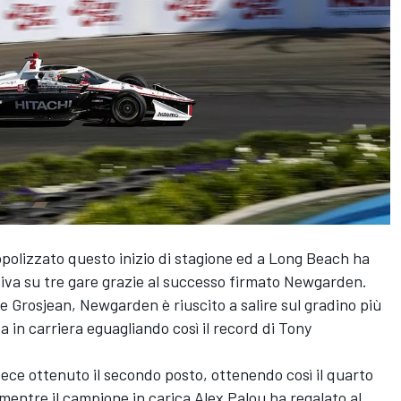
olizzato questo inizio di stagione ed a Long Beach ha
tiva su tre gare grazie al successo firmato Newgarden.
 e Grosjean, Newgarden è riuscito a salire sul gradino più
a in carriera eguagliando così il record di Tony
ece ottenuto il secondo posto, ottenendo così il quarto
mentre il campione in carica Alex Palou ha regalato al