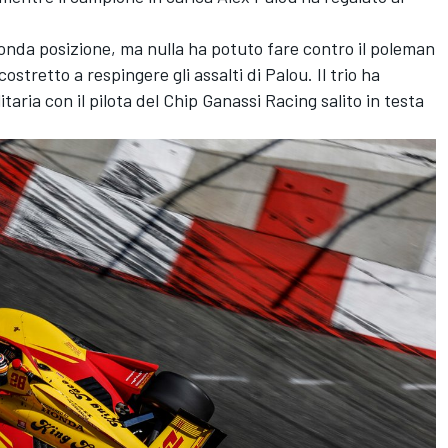
onda posizione, ma nulla ha potuto fare contro il poleman
 costretto a respingere gli assalti di Palou. Il trio ha
taria con il pilota del Chip Ganassi Racing salito in testa