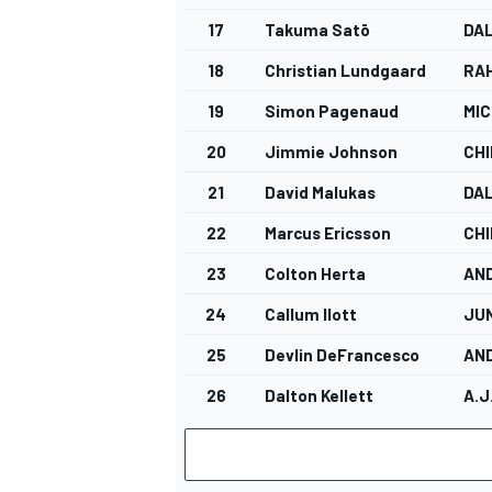
17
Takuma Satō
DAL
18
Christian Lundgaard
RA
19
Simon Pagenaud
MIC
20
Jimmie Johnson
CHI
21
David Malukas
DAL
22
Marcus Ericsson
CHI
23
Colton Herta
AN
24
Callum Ilott
JU
25
Devlin DeFrancesco
AN
26
Dalton Kellett
A.J