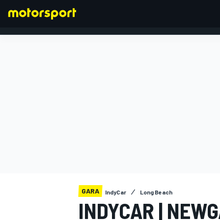
FORMULA 1
GARA
IndyCar
Long Beach
INDYCAR | NEW