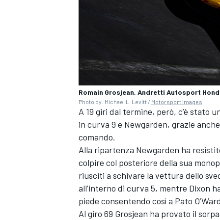
Romain Grosjean, Andretti Autosport Hond
Photo by: Michael L. Levitt /
Motorsport Images
A 19 giri dal termine, però, c’è stato
in curva 9 e Newgarden, grazie anche a
comando.
Alla ripartenza Newgarden ha resistito
colpire col posteriore della sua monop
riusciti a schivare la vettura dello s
ENDURANCE/GT
all’interno di curva 5, mentre Dixon h
piede consentendo così a Pato O’Ward
Al giro 69 Grosjean ha provato il sorpa