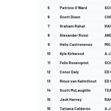
5
Patricio O'Ward
SC
6
Scott Dixon
CHI
7
Graham Rahal
RA
8
Alexander Rossi
AN
9
Helio Castroneves
MIC
10
Kyle Kirkwood
A.J
11
Felix Rosenqvist
SC
12
Conor Daly
ED
13
Rinus van Kalmthout
ED
14
Scott McLaughlin
TE
RALLY
15
Jack Harvey
RA
16
Tatiana Calderón
A.J