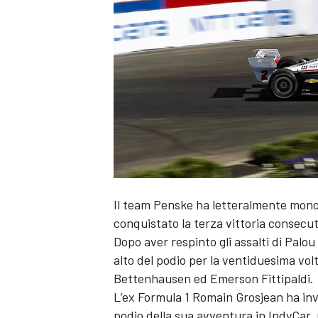
Il
team Penske
ha letteralmente monop
conquistato la terza vittoria consecu
Dopo aver respinto gli assalti di Palou
alto del podio per la ventiduesima volt
Bettenhausen ed Emerson Fittipaldi.
L’ex Formula 1
Romain Grosjean
ha inv
MONOPOSTO
podio della sua avventura in IndyCar, 