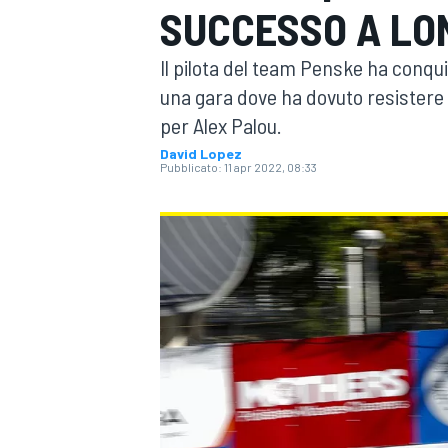
SUCCESSO A LO
MOTOGP
WEC
Il pilota del team Penske ha conqui
una gara dove ha dovuto resistere
per Alex Palou.
David Lopez
Pubblicato:
11 apr 2022, 08:33
WRC