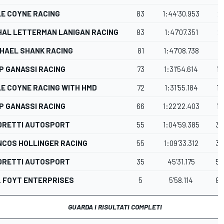
E COYNE RACING
83
1:44'30.953
2
HAL LETTERMAN LANIGAN RACING
83
1:47'07.351
2
HAEL SHANK RACING
81
1:47'08.738
4
P GANASSI RACING
73
1:31'54.614
12
E COYNE RACING WITH HMD
72
1:31'55.184
13
P GANASSI RACING
66
1:22'22.403
19
DRETTI AUTOSPORT
55
1:04'59.385
30
NCOS HOLLINGER RACING
55
1:09'33.312
30
DRETTI AUTOSPORT
35
45'31.175
50
. FOYT ENTERPRISES
5
5'58.114
80
GUARDA I RISULTATI COMPLETI