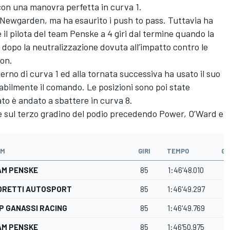
on una manovra perfetta in curva 1.
 Newgarden, ma ha esaurito i push to pass. Tuttavia ha
 il pilota del team Penske a 4 giri dal termine quando la
 dopo la neutralizzazione dovuta all’impatto contro le
son
.
terno di curva 1 ed alla tornata successiva ha usato il suo
bilmente il comando. Le posizioni sono poi state
to è andato a sbattere in curva 8.
ire sul terzo gradino del podio precedendo Power, O’Ward e
AM
GIRI
TEMPO
GA
AM PENSKE
85
1:46'48.010
DRETTI AUTOSPORT
85
1:46'49.297
1
P GANASSI RACING
85
1:46'49.769
1
AM PENSKE
85
1:46'50.975
2