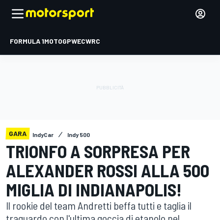
FORMULA 1
MOTOGP
WEC
WRC
GARA
IndyCar
Indy 500
TRIONFO A SORPRESA PER
ALEXANDER ROSSI ALLA 500
MIGLIA DI INDIANAPOLIS!
Il rookie del team Andretti beffa tutti e taglia il
traguardo con l'ultima goccia di etanolo nel