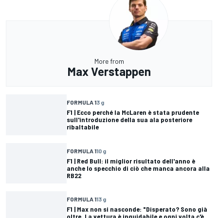
More from
Max Verstappen
FORMULA 1
3 g
F1 | Ecco perché la McLaren è stata prudente
sull'introduzione della sua ala posteriore
ribaltabile
FORMULA 1
10 g
F1 | Red Bull: il miglior risultato dell'anno è
anche lo specchio di ciò che manca ancora alla
RB22
FORMULA 1
13 g
F1 | Max non si nasconde: "Disperato? Sono già
oltre. La vettura è inguidabile e ogni volta c'è