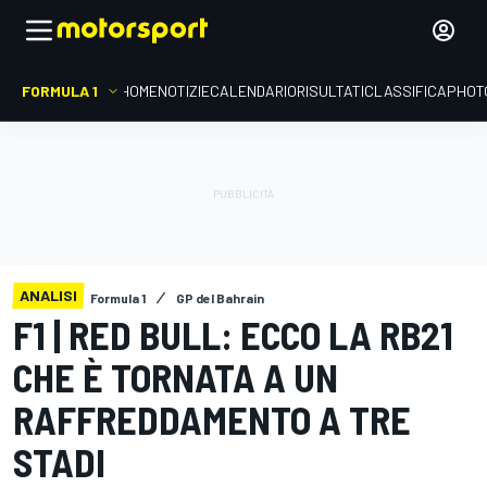
FORMULA 1
HOME
NOTIZIE
CALENDARIO
RISULTATI
CLASSIFICA
PHOT
ANALISI
Formula 1
GP del Bahrain
F1 | RED BULL: ECCO LA RB21
CHE È TORNATA A UN
RAFFREDDAMENTO A TRE
STADI