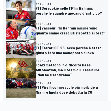
FORMULA 1
F1 | Sei rookie nelle FP1 in Bahrain:
perché le squadre giocano d'anticipo?
FORMULA 1
F1 | Vasseur: "In Bahrain misureremo
quanto siamo cresciuti rispetto ai test"
FORMULA 1
F1 | Ferrari SF-25: ecco perché è stato
giusto fare una monoposto nuova
FORMULA 1
I dazi mettono in difficoltà Haas
Automation, ma il team di F1 assicura:
"Non ne risentiremo"
FORMULA 1
F1 | Pirelli con mescole più morbide a
Miami e Imola dove debutta la C6