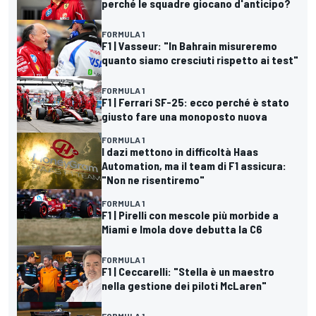
perché le squadre giocano d'anticipo?
FORMULA 1
F1 | Vasseur: "In Bahrain misureremo
quanto siamo cresciuti rispetto ai test"
FORMULA 1
F1 | Ferrari SF-25: ecco perché è stato
giusto fare una monoposto nuova
FORMULA 1
I dazi mettono in difficoltà Haas
Automation, ma il team di F1 assicura:
"Non ne risentiremo"
FORMULA 1
F1 | Pirelli con mescole più morbide a
Miami e Imola dove debutta la C6
FORMULA 1
F1 | Ceccarelli: "Stella è un maestro
nella gestione dei piloti McLaren"
FORMULA 1