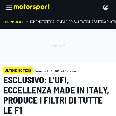
FORMULA 1
HOME
NOTIZIE
CALENDARIO
RISULTATI
CLASSIFICA
PHOT
ULTIME NOTIZIE
Formula 1
GP del Bahrain
ESCLUSIVO: L'UFI,
ECCELLENZA MADE IN ITALY,
PRODUCE I FILTRI DI TUTTE
LE F1