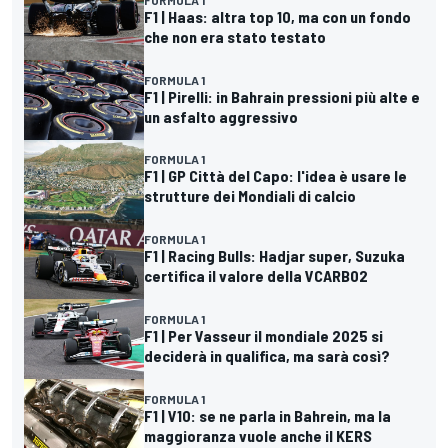
F1 | Haas: altra top 10, ma con un fondo
che non era stato testato
FORMULA 1
F1 | Pirelli: in Bahrain pressioni più alte e
un asfalto aggressivo
FORMULA 1
F1 | GP Città del Capo: l'idea è usare le
strutture dei Mondiali di calcio
FORMULA 1
F1 | Racing Bulls: Hadjar super, Suzuka
certifica il valore della VCARB02
FORMULA 1
F1 | Per Vasseur il mondiale 2025 si
deciderà in qualifica, ma sarà così?
FORMULA 1
F1 | V10: se ne parla in Bahrein, ma la
maggioranza vuole anche il KERS