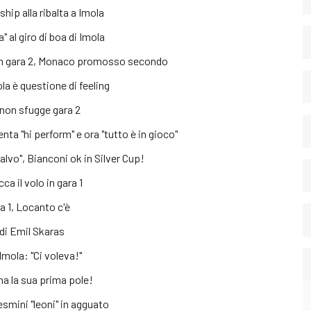
ship alla ribalta a Imola
" al giro di boa di Imola
ta in gara 2, Monaco promosso secondo
la è questione di feeling
 non sfugge gara 2
nta "hi perform" e ora "tutto è in gioco"
alvo", Bianconi ok in Silver Cup!
ca il volo in gara 1
ra 1, Locanto c'è
 di Emil Skaras
Imola: "Ci voleva!"
ma la sua prima pole!
esmini "leoni" in agguato