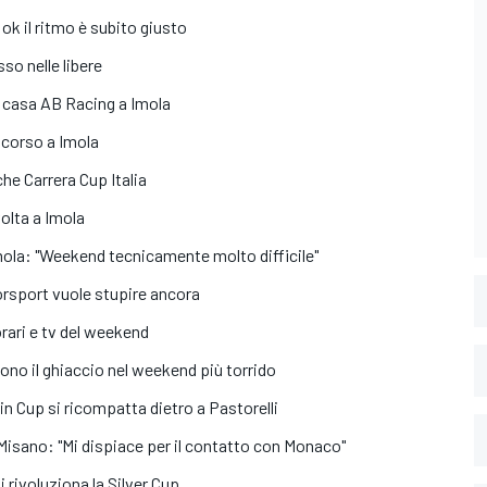
 ok il ritmo è subito giusto
sso nelle libere
in casa AB Racing a Imola
n corso a Imola
che Carrera Cup Italia
volta a Imola
Imola: "Weekend tecnicamente molto difficile"
torsport vuole stupire ancora
orari e tv del weekend
ono il ghiaccio nel weekend più torrido
lin Cup si ricompatta dietro a Pastorelli
 Misano: "Mi dispiace per il contatto con Monaco"
 rivoluziona la Silver Cup