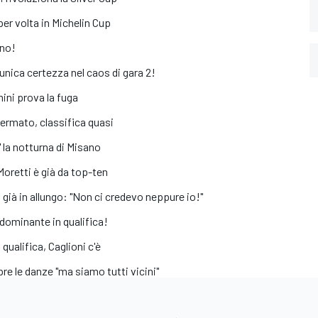
er volta in Michelin Cup
ano!
unica certezza nel caos di gara 2!
ini prova la fuga
fermato, classifica quasi
" la notturna di Misano
 Moretti è già da top-ten
 già in allungo: "Non ci credevo neppure io!"
 dominante in qualifica!
 qualifica, Caglioni c'è
re le danze "ma siamo tutti vicini"