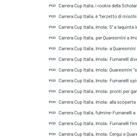
MOTOGP
WEC
Carrera Cup Italia, i rookie della Scholar
PCCI
Carrera Cup Italia, è "terzetto di mischia
PCCI
Carrera Cup Italia, Imola: 5" a Iaquin
PCCI
Carrera Cup Italia, per Quaresmini a Imo
PCCI
Carrera Cup Italia, Imola: a Quaresmini
PCCI
Carrera Cup Italia, Imola: Fumanelli dive
PCCI
Carrera Cup Italia, Imola: Quaresmini "s
PCCI
WRC
Carrera Cup Italia, Imola: Fumanelli spic
PCCI
Carrera Cup Italia, Imola: pronti per ga
PCCI
Carrera Cup Italia, Imola: alla scoperta
PCCI
Carrera Cup Italia, fulmine-Fumanelli a 
PCCI
Carrera Cup Italia, Imola: Fumanelli fir
PCCI
Carrera Cup Italia, Imola: Cerqui e Quar
PCCI