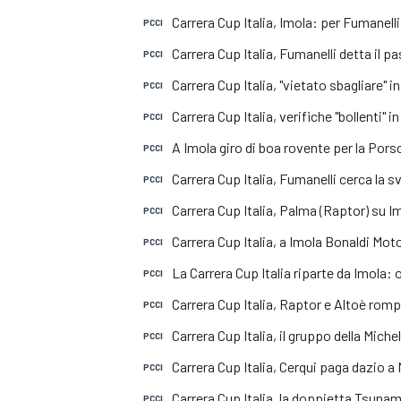
Carrera Cup Italia, Imola: per Fumanelli
PCCI
Carrera Cup Italia, Fumanelli detta il pa
PCCI
Carrera Cup Italia, "vietato sbagliare" 
PCCI
Carrera Cup Italia, verifiche "bollenti" i
PCCI
A Imola giro di boa rovente per la Pors
PCCI
Carrera Cup Italia, Fumanelli cerca la s
PCCI
Carrera Cup Italia, Palma (Raptor) su 
PCCI
Carrera Cup Italia, a Imola Bonaldi Mo
PCCI
La Carrera Cup Italia riparte da Imola: 
PCCI
Carrera Cup Italia, Raptor e Altoè romp
PCCI
Carrera Cup Italia, il gruppo della Miche
PCCI
Carrera Cup Italia, Cerqui paga dazio a
PCCI
MONOPOSTO
Carrera Cup Italia, la doppietta Tsunami
PCCI