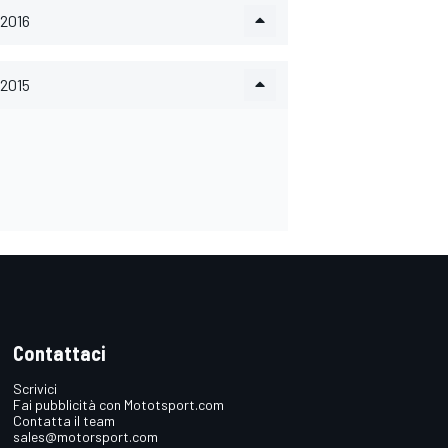
2016
2015
Contattaci
Scrivici
Fai pubblicità con Mototsport.com
Contatta il team
sales@motorsport.com