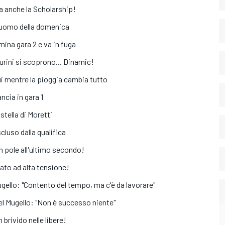
ma anche la Scholarship!
 l'uomo della domenica
mina gara 2 e va in fuga
aurini si scoprono... Dinamic!
ui mentre la pioggia cambia tutto
ancia in gara 1
 stella di Moretti
cluso dalla qualifica
in pole all'ultimo secondo!
bato ad alta tensione!
 Mugello: "Contento del tempo, ma c'è da lavorare"
 del Mugello: "Non è successo niente"
 brivido nelle libere!