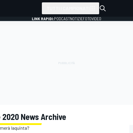
TUTTI I CAMPIONATI
LINK RAPIDI:
PODCAST
NOTIZIE
FOTO
VIDEO
re 2020 News Archive
ermerà Iaquinta?