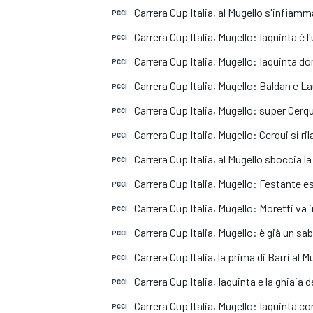
MOTOGP
WEC
Carrera Cup Italia, al Mugello s'infiam
PCCI
Carrera Cup Italia, Mugello: Iaquinta è
PCCI
Carrera Cup Italia, Mugello: Iaquinta do
PCCI
Carrera Cup Italia, Mugello: Baldan e L
PCCI
Carrera Cup Italia, Mugello: super Cerq
PCCI
Carrera Cup Italia, Mugello: Cerqui si ril
PCCI
Carrera Cup Italia, al Mugello sboccia la
PCCI
WRC
Carrera Cup Italia, Mugello: Festante es
PCCI
Carrera Cup Italia, Mugello: Moretti va 
PCCI
Carrera Cup Italia, Mugello: è già un sa
PCCI
Carrera Cup Italia, la prima di Barri al
PCCI
Carrera Cup Italia, Iaquinta e la ghiaia
PCCI
Carrera Cup Italia, Mugello: Iaquinta con
PCCI