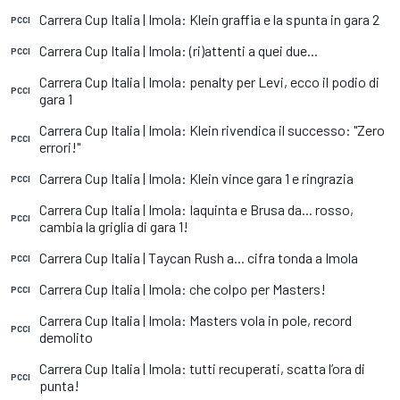
Carrera Cup Italia | Imola: Klein graffia e la spunta in gara 2
PCCI
Carrera Cup Italia | Imola: (ri)attenti a quei due...
PCCI
Carrera Cup Italia | Imola: penalty per Levi, ecco il podio di
PCCI
gara 1
Carrera Cup Italia | Imola: Klein rivendica il successo: "Zero
PCCI
errori!"
Carrera Cup Italia | Imola: Klein vince gara 1 e ringrazia
PCCI
Carrera Cup Italia | Imola: Iaquinta e Brusa da... rosso,
PCCI
cambia la griglia di gara 1!
Carrera Cup Italia | Taycan Rush a... cifra tonda a Imola
PCCI
Carrera Cup Italia | Imola: che colpo per Masters!
PCCI
Carrera Cup Italia | Imola: Masters vola in pole, record
PCCI
demolito
Carrera Cup Italia | Imola: tutti recuperati, scatta l’ora di
PCCI
punta!