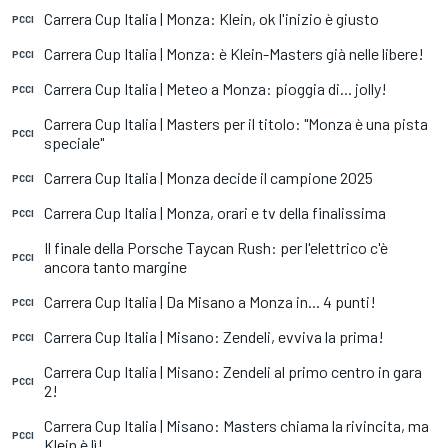
Carrera Cup Italia | Monza: Klein, ok l'inizio è giusto
PCCI
Carrera Cup Italia | Monza: è Klein-Masters già nelle libere!
PCCI
Carrera Cup Italia | Meteo a Monza: pioggia di... jolly!
PCCI
Carrera Cup Italia | Masters per il titolo: "Monza è una pista
PCCI
speciale"
Carrera Cup Italia | Monza decide il campione 2025
PCCI
Carrera Cup Italia | Monza, orari e tv della finalissima
PCCI
Il finale della Porsche Taycan Rush: per l'elettrico c'è
PCCI
ancora tanto margine
Carrera Cup Italia | Da Misano a Monza in... 4 punti!
PCCI
Carrera Cup Italia | Misano: Zendeli, evviva la prima!
PCCI
Carrera Cup Italia | Misano: Zendeli al primo centro in gara
PCCI
2!
Carrera Cup Italia | Misano: Masters chiama la rivincita, ma
PCCI
Klein è lì!