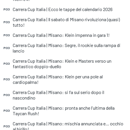
Carrera Cup Italia | Ecco le tappe del calendario 2026
PCCI
Carrera Cup Italia | Il sabato di Misano rivoluziona (quasi)
PCCI
tutto!
Carrera Cup Italia | Misano: Klein impenna in gara 1!
PCCI
Carrera Cup Italia | Misano: Segre, il rookie sulla rampa di
PCCI
lancio
Carrera Cup Italia | Misano: Klein e Masters verso un
PCCI
fantastico doppio-duello
Carrera Cup Italia | Misano: Klein per una pole al
PCCI
cardiopalma!
Carrera Cup Italia | Misano: si fa sul serio dopo il
PCCI
nascondino
Carrera Cup Italia | Misano: pronta anche l'ultima della
PCCI
Taycan Rush!
Carrera Cup Italia | Misano: mischia annunciata e... occhio
PCCI
al birillo!