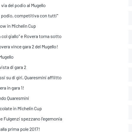
la via del podio al Mugello
o podio, competitiva con tutti"
how in Michelin Cup
 col giallo" e Rovera torna sotto
overa vince gara 2 del Mugello!
 Mugello
vista di gara 2
si su di giri, Quaresmini afflitto
era in gara 1!
condo Quaresmini
scolate in Michelin Cup
i e Fulgenzi spezzano l'egemonia
 alla prima pole 2017!