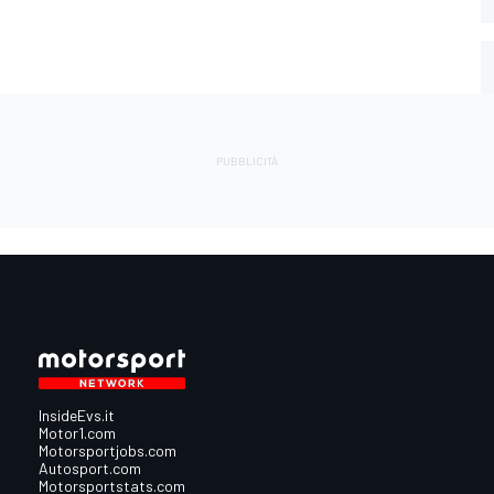
InsideEvs.it
Motor1.com
Motorsportjobs.com
Autosport.com
Motorsportstats.com