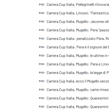
MOTOGP
WEC
Carrera Cup Italia, Pellegrinelli ritrova 
PCCI
Carrera Cup Italia, Linossi: "Fantastic
PCCI
Carrera Cup Italia, Mugello: Jacoma-s
PCCI
Carrera Cup Italia, Mugello: Pera "passa
PCCI
Carrera Cup Italia: penalizzato Pera, R
PCCI
Carrera Cup Italia: Pera è il signore del
PCCI
Carrera Cup Italia, Mugello: le ultime in 
PCCI
WRC
Carrera Cup Italia, Mugello: Pera e Linos
PCCI
Carrera Cup Italia, Mugello: la legge di P
PCCI
Carrera Cup Italia, ecco il Mugello se
PCCI
Carrera Cup Italia, Mugello: carte rime
PCCI
Carrera Cup Italia, Mugello: Quaresmin
PCCI
Carrera Cup italia, Mugello: Quaresmini
PCCI