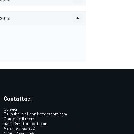
2015
Contattaci
Scrivici
Fai pubblicità con Mototsport.com
Contatta il team
sales@motorsport.com
Via del Fornetto, 3
00149 Roma, Italy