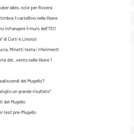
 uber alles, noie per Rovera
imbra il cartellino nelle libere
o infrangere il muro dell'1'51!
a" di Curti e Linossi
ucia, Minetti testa i riferimenti
rte del.. vento nelle libere 1
 saliscendi del Mugello?
 Voglio un grande risultato"
ti del Mugello
ei test pre-Mugello