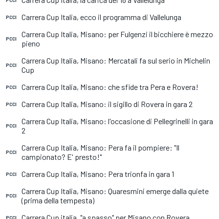
Carrera Cup Italia, ecco il programma di Vallelunga
PCCI
Carrera Cup Italia, Misano: per Fulgenzi il bicchiere è mezzo
PCCI
pieno
Carrera Cup Italia, Misano: Mercatali fa sul serio in Michelin
PCCI
Cup
Carrera Cup Italia, Misano: che sfide tra Pera e Rovera!
PCCI
Carrera Cup Italia, Misano: il sigillo di Rovera in gara 2
PCCI
Carrera Cup Italia, Misano: l'occasione di Pellegrinelli in gara
PCCI
2
Carrera Cup Italia, Misano: Pera fa il pompiere: "Il
PCCI
campionato? E' presto!"
Carrera Cup Italia, Misano: Pera trionfa in gara 1
PCCI
Carrera Cup Italia, Misano: Quaresmini emerge dalla quiete
PCCI
(prima della tempesta)
Carrera Cup italia, "a spasso" per Misano con Rovera
PCCI