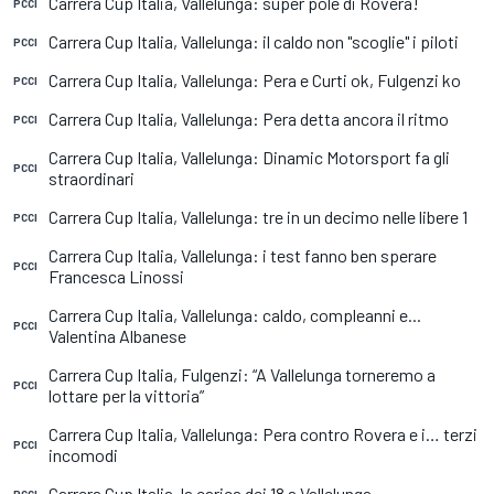
Carrera Cup Italia, Vallelunga: super pole di Rovera!
PCCI
Carrera Cup Italia, Vallelunga: il caldo non "scoglie" i piloti
PCCI
Carrera Cup Italia, Vallelunga: Pera e Curti ok, Fulgenzi ko
PCCI
Carrera Cup Italia, Vallelunga: Pera detta ancora il ritmo
PCCI
Carrera Cup Italia, Vallelunga: Dinamic Motorsport fa gli
PCCI
straordinari
Carrera Cup Italia, Vallelunga: tre in un decimo nelle libere 1
PCCI
Carrera Cup Italia, Vallelunga: i test fanno ben sperare
PCCI
Francesca Linossi
Carrera Cup Italia, Vallelunga: caldo, compleanni e...
PCCI
Valentina Albanese
Carrera Cup Italia, Fulgenzi: “A Vallelunga torneremo a
PCCI
lottare per la vittoria”
Carrera Cup Italia, Vallelunga: Pera contro Rovera e i… terzi
PCCI
incomodi
Carrera Cup Italia, la carica dei 18 a Vallelunga
PCCI