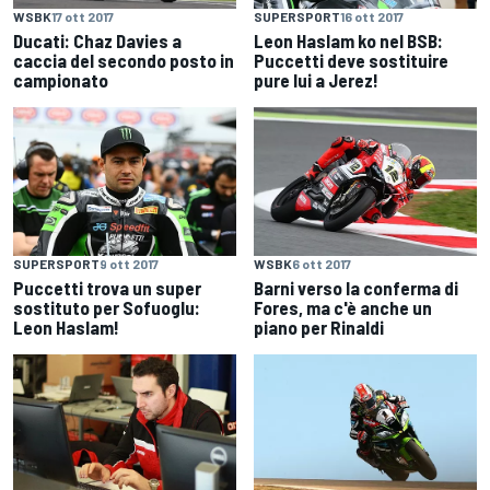
WSBK
17 ott 2017
SUPERSPORT
16 ott 2017
Ducati: Chaz Davies a
Leon Haslam ko nel BSB:
caccia del secondo posto in
Puccetti deve sostituire
campionato
pure lui a Jerez!
SUPERSPORT
9 ott 2017
WSBK
6 ott 2017
Puccetti trova un super
Barni verso la conferma di
sostituto per Sofuoglu:
Fores, ma c'è anche un
Leon Haslam!
piano per Rinaldi