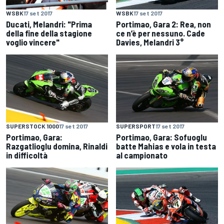
WSBK
17 set 2017
WSBK
17 set 2017
Ducati, Melandri: "Prima
Portimao, Gara 2: Rea, non
della fine della stagione
ce n’è per nessuno. Cade
voglio vincere"
Davies, Melandri 3°
SUPERSTOCK 1000
17 set 2017
SUPERSPORT
17 set 2017
Portimao, Gara:
Portimao, Gara: Sofuoglu
Razgatlioglu domina, Rinaldi
batte Mahias e vola in testa
in difficoltà
al campionato