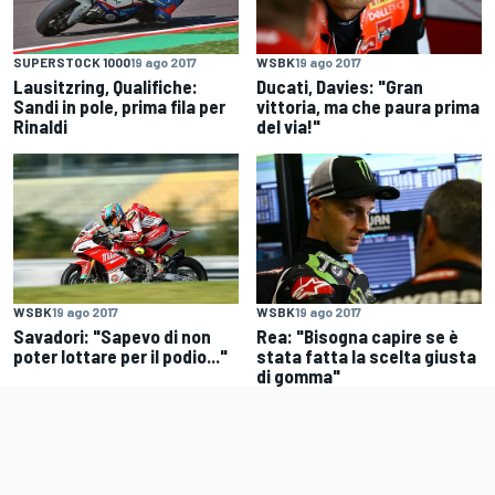
SUPERSTOCK 1000
19 ago 2017
WSBK
19 ago 2017
Lausitzring, Qualifiche:
Ducati, Davies: "Gran
Sandi in pole, prima fila per
vittoria, ma che paura prima
Rinaldi
del via!"
WSBK
19 ago 2017
WSBK
19 ago 2017
Savadori: "Sapevo di non
Rea: "Bisogna capire se è
poter lottare per il podio..."
stata fatta la scelta giusta
di gomma"