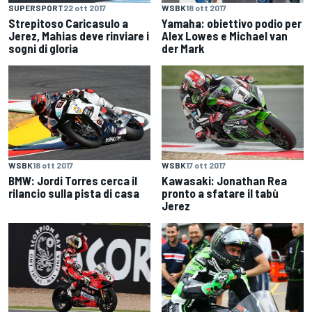
SUPERSPORT
22 ott 2017
WSBK
18 ott 2017
Strepitoso Caricasulo a
Yamaha: obiettivo podio per
Jerez, Mahias deve rinviare i
Alex Lowes e Michael van
sogni di gloria
der Mark
WSBK
18 ott 2017
WSBK
17 ott 2017
BMW: Jordi Torres cerca il
Kawasaki: Jonathan Rea
rilancio sulla pista di casa
pronto a sfatare il tabù
Jerez