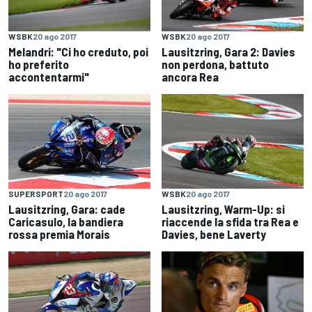
WSBK
20 ago 2017
WSBK
20 ago 2017
Melandri: "Ci ho creduto, poi
Lausitzring, Gara 2: Davies
ho preferito
non perdona, battuto
accontentarmi"
ancora Rea
SUPERSPORT
20 ago 2017
WSBK
20 ago 2017
Lausitzring, Gara: cade
Lausitzring, Warm-Up: si
Caricasulo, la bandiera
riaccende la sfida tra Rea e
rossa premia Morais
Davies, bene Laverty