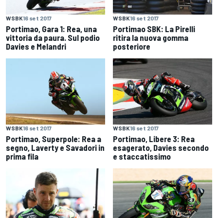
WSBK
16 set 2017
WSBK
16 set 2017
Portimao, Gara 1: Rea, una
Portimao SBK: La Pirelli
vittoria da paura. Sul podio
ritira la nuova gomma
Davies e Melandri
posteriore
WSBK
16 set 2017
WSBK
16 set 2017
Portimao, Superpole: Rea a
Portimao, Libere 3: Rea
segno, Laverty e Savadori in
esagerato, Davies secondo
prima fila
e staccatissimo