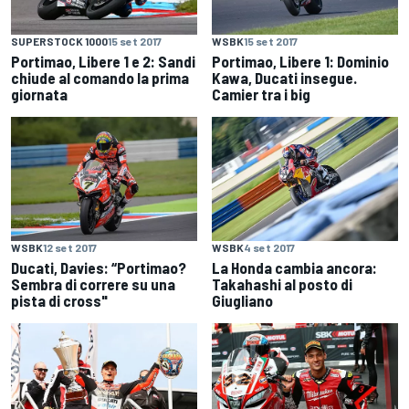
SUPERSTOCK 1000
15 set 2017
WSBK
15 set 2017
Portimao, Libere 1 e 2: Sandi
Portimao, Libere 1: Dominio
chiude al comando la prima
Kawa, Ducati insegue.
giornata
Camier tra i big
WSBK
12 set 2017
WSBK
4 set 2017
Ducati, Davies: “Portimao?
La Honda cambia ancora:
Sembra di correre su una
Takahashi al posto di
pista di cross"
Giugliano