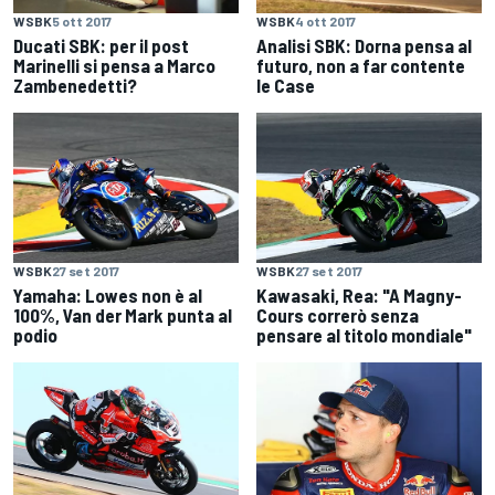
WSBK
5 ott 2017
WSBK
4 ott 2017
Ducati SBK: per il post
Analisi SBK: Dorna pensa al
Marinelli si pensa a Marco
futuro, non a far contente
Zambenedetti?
le Case
WSBK
27 set 2017
WSBK
27 set 2017
Yamaha: Lowes non è al
Kawasaki, Rea: "A Magny-
100%, Van der Mark punta al
Cours correrò senza
podio
pensare al titolo mondiale"