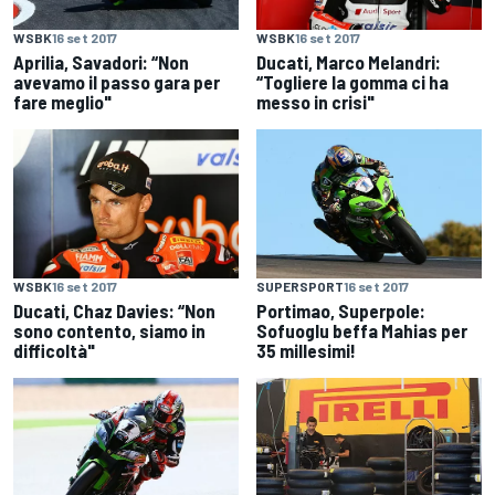
WSBK
16 set 2017
WSBK
16 set 2017
Aprilia, Savadori: “Non
Ducati, Marco Melandri:
avevamo il passo gara per
“Togliere la gomma ci ha
fare meglio"
messo in crisi"
WSBK
16 set 2017
SUPERSPORT
16 set 2017
Ducati, Chaz Davies: “Non
Portimao, Superpole:
sono contento, siamo in
Sofuoglu beffa Mahias per
difficoltà"
35 millesimi!