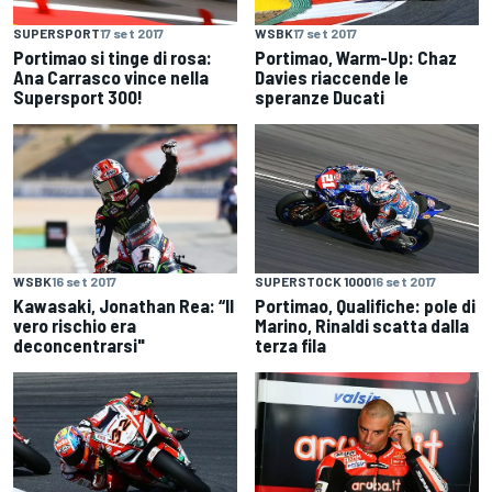
SUPERSPORT
17 set 2017
WSBK
17 set 2017
Portimao si tinge di rosa:
Portimao, Warm-Up: Chaz
Ana Carrasco vince nella
Davies riaccende le
Supersport 300!
speranze Ducati
WSBK
16 set 2017
SUPERSTOCK 1000
16 set 2017
Kawasaki, Jonathan Rea: “Il
Portimao, Qualifiche: pole di
vero rischio era
Marino, Rinaldi scatta dalla
deconcentrarsi"
terza fila