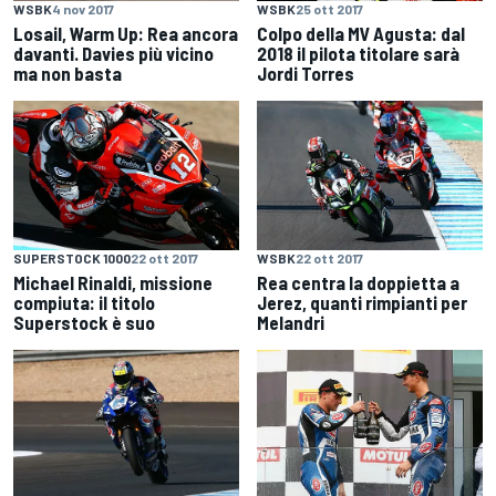
WSBK
4 nov 2017
WSBK
25 ott 2017
Losail, Warm Up: Rea ancora
Colpo della MV Agusta: dal
davanti. Davies più vicino
2018 il pilota titolare sarà
ma non basta
Jordi Torres
SUPERSTOCK 1000
22 ott 2017
WSBK
22 ott 2017
Michael Rinaldi, missione
Rea centra la doppietta a
compiuta: il titolo
Jerez, quanti rimpianti per
Superstock è suo
Melandri