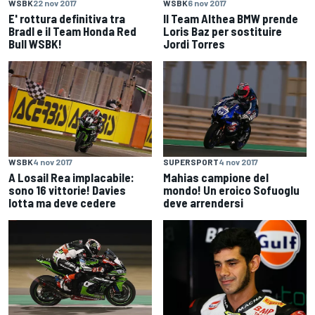
WSBK
22 nov 2017
WSBK
6 nov 2017
E' rottura definitiva tra
Il Team Althea BMW prende
Bradl e il Team Honda Red
Loris Baz per sostituire
Bull WSBK!
Jordi Torres
WSBK
4 nov 2017
SUPERSPORT
4 nov 2017
A Losail Rea implacabile:
Mahias campione del
sono 16 vittorie! Davies
mondo! Un eroico Sofuoglu
lotta ma deve cedere
deve arrendersi