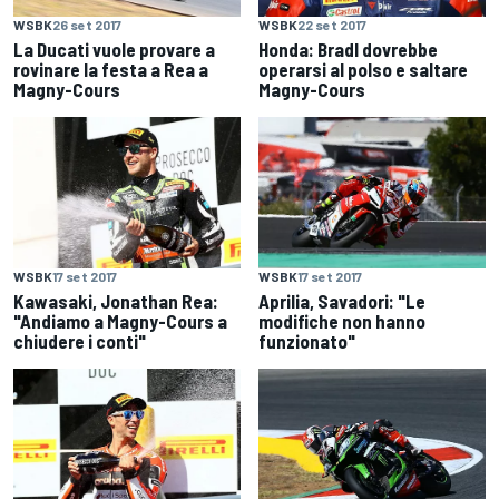
WSBK
26 set 2017
WSBK
22 set 2017
La Ducati vuole provare a
Honda: Bradl dovrebbe
rovinare la festa a Rea a
operarsi al polso e saltare
Magny-Cours
Magny-Cours
WSBK
17 set 2017
WSBK
17 set 2017
Kawasaki, Jonathan Rea:
Aprilia, Savadori: "Le
"Andiamo a Magny-Cours a
modifiche non hanno
chiudere i conti"
funzionato"