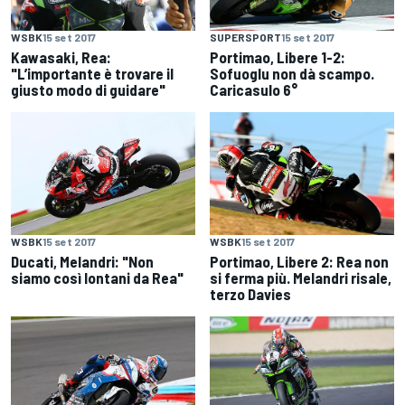
WSBK
15 set 2017
SUPERSPORT
15 set 2017
Kawasaki, Rea:
Portimao, Libere 1-2:
"L’importante è trovare il
Sofuoglu non dà scampo.
giusto modo di guidare"
Caricasulo 6°
WSBK
15 set 2017
WSBK
15 set 2017
Ducati, Melandri: "Non
Portimao, Libere 2: Rea non
siamo così lontani da Rea"
si ferma più. Melandri risale,
terzo Davies