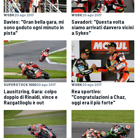
WSBK
20 ago 2017
WSBK
20 ago 2017
Davies: "Gran bella gara, mi
Savadori: "Questa volta
sono goduto ogni minuto in
siamo arrivati davvero vicini
pista"
a Sykes"
SUPERSTOCK 1000
20 ago 2017
WSBK
20 ago 2017
Lausitzring, Gara: colpo
Rea sportivo:
doppio di Rinaldi, vince e
"Congratulazioni a Chaz,
Razgatlioglu è out
oggi era il più forte"