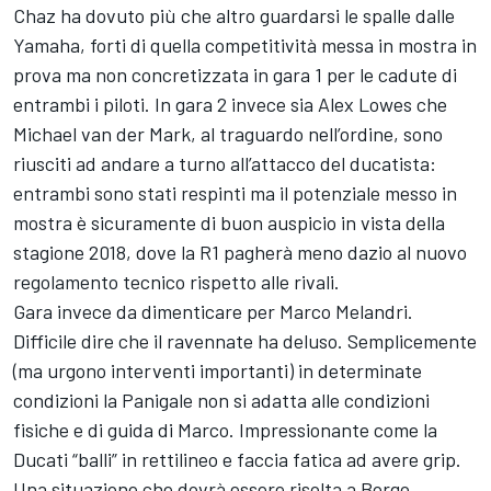
Chaz ha dovuto più che altro guardarsi le spalle dalle
Yamaha, forti di quella competitività messa in mostra in
prova ma non concretizzata in gara 1 per le cadute di
entrambi i piloti. In gara 2 invece sia Alex Lowes che
Michael van der Mark, al traguardo nell’ordine, sono
riusciti ad andare a turno all’attacco del ducatista:
entrambi sono stati respinti ma il potenziale messo in
mostra è sicuramente di buon auspicio in vista della
stagione 2018, dove la R1 pagherà meno dazio al nuovo
regolamento tecnico rispetto alle rivali.
Gara invece da dimenticare per Marco Melandri.
Difficile dire che il ravennate ha deluso. Semplicemente
(ma urgono interventi importanti) in determinate
condizioni la Panigale non si adatta alle condizioni
fisiche e di guida di Marco. Impressionante come la
Ducati “balli” in rettilineo e faccia fatica ad avere grip.
Una situazione che dovrà essere risolta a Borgo