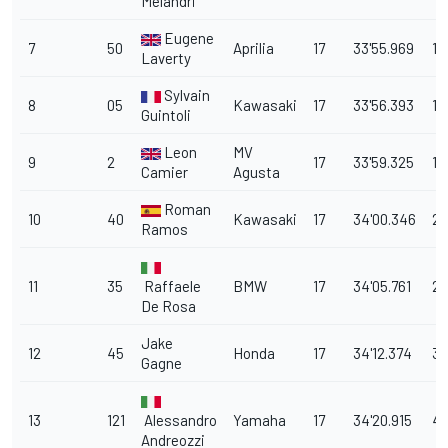
Melandri
Eugene
7
50
Aprilia
17
33'55.969
16
Laverty
Sylvain
8
05
Kawasaki
17
33'56.393
16
Guintoli
Leon
MV
9
2
17
33'59.325
19
Camier
Agusta
Roman
10
40
Kawasaki
17
34'00.346
20
Ramos
11
35
Raffaele
BMW
17
34'05.761
26
De Rosa
Jake
12
45
Honda
17
34'12.374
32
Gagne
13
121
Alessandro
Yamaha
17
34'20.915
41
Andreozzi