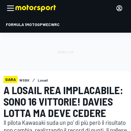
FORMULA 1
MOTOGP
WEC
WRC
GARA
WSBK
Losail
A LOSAIL REA IMPLACABILE:
SONO 16 VITTORIE! DAVIES
LOTTA MA DEVE CEDERE
Il pilota Kawasaki suda un po’ di più però il risultato
non cambia, realizzando il record di punti. Il gallese