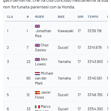
gastroenterite, che ha così concluso mestamente la sua
non fortunata parentesi con la Honda.
CLA
#
RIDER
BIKE
GIRI
TEMPO
G
1
1
Jonathan
Kawasaki
17
33'39.718
Rea
Chaz
2
7
Ducati
17
33'41.679
1.
Davies
Alex
3
22
Yamaha
17
33'43.903
4.
Lowes
Michael
4
60
van der
Yamaha
17
33'45.561
5.
Mark
Javier
5
12
Ducati
17
33'48.705
8.
Fores
Marco
6
33
Ducati
17
33'54.393
14