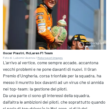
Oscar Piastri, McLaren F1 Team
Foto di: Lubomir Asenov /
Motorsport Images
L’arrivo al vertice, come sempre accade, accantona
vecchi problemi e ne pone davanti di nuovi. Il Gran
Premio d’Ungheria, corsa trionfale per la squadra, ha
messo il muretto box davanti ad un virus che si annida
nei top-team: la gestione dei piloti.
Da una parte ci sono gli interessi della squadra,
dall’altra le ambizioni dei piloti, che soprattutto quando
si parla di top-driver (e la McLaren, al di là del