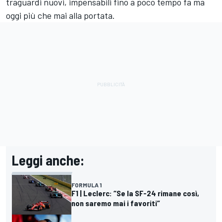
traguardi nuovi, impensabili fino a poco tempo fa ma
oggi più che mai alla portata.
Leggi anche:
FORMULA 1
F1 | Leclerc: “Se la SF-24 rimane così,
non saremo mai i favoriti”