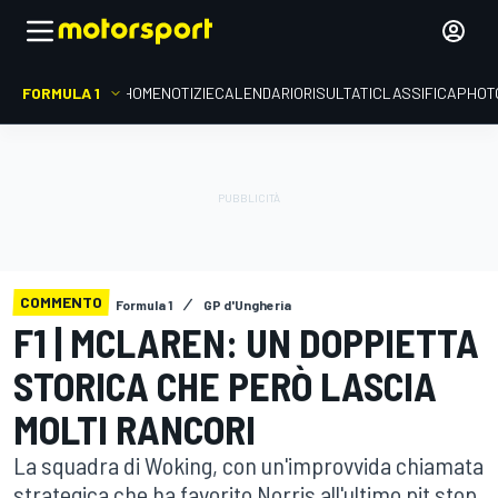
FORMULA 1
HOME
NOTIZIE
CALENDARIO
RISULTATI
CLASSIFICA
PHOT
COMMENTO
Formula 1
GP d'Ungheria
F1 | MCLAREN: UN DOPPIETTA
STORICA CHE PERÒ LASCIA
MOLTI RANCORI
La squadra di Woking, con un'improvvida chiamata
strategica che ha favorito Norris all'ultimo pit stop,