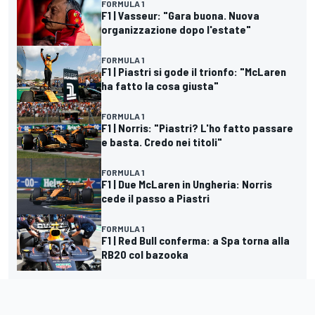
FORMULA 1
F1 | Vasseur: "Gara buona. Nuova
organizzazione dopo l'estate"
FORMULA 1
F1 | Piastri si gode il trionfo: "McLaren
ha fatto la cosa giusta"
FORMULA 1
F1 | Norris: "Piastri? L'ho fatto passare
e basta. Credo nei titoli"
FORMULA 1
F1 | Due McLaren in Ungheria: Norris
cede il passo a Piastri
FORMULA 1
F1 | Red Bull conferma: a Spa torna alla
RB20 col bazooka