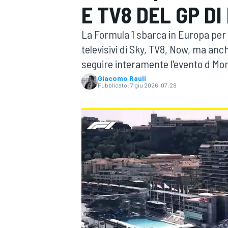
E TV8 DEL GP D
MOTOGP
WEC
La Formula 1 sbarca in Europa per 
televisivi di Sky, TV8, Now, ma an
seguire interamente l'evento d Mo
Giacomo Rauli
Pubblicato:
7 giu 2026, 07:29
WRC