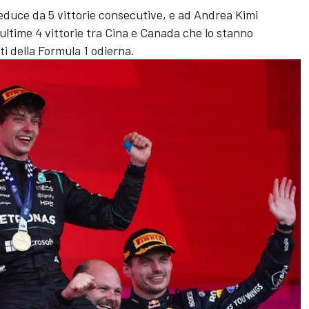
reduce da 5 vittorie consecutive, e ad Andrea Kimi
 ultime 4 vittorie tra Cina e Canada che lo stanno
i della Formula 1 odierna.