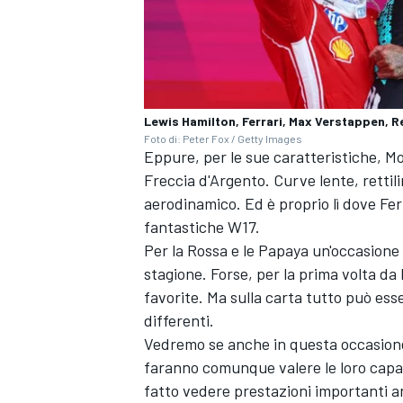
Lewis Hamilton, Ferrari, Max Verstappen, R
Foto di: Peter Fox / Getty Images
Eppure, per le sue caratteristiche, Mo
Freccia d'Argento. Curve lente, rettili
aerodinamico. Ed è proprio lì dove Fe
fantastiche W17.
Per la Rossa e le Papaya un'occasione
stagione. Forse, per la prima volta 
favorite. Ma sulla carta tutto può ess
differenti.
ENDURANCE/GT
Vedremo se anche in questa occasione
faranno comunque valere le loro capa
fatto vedere prestazioni importanti a