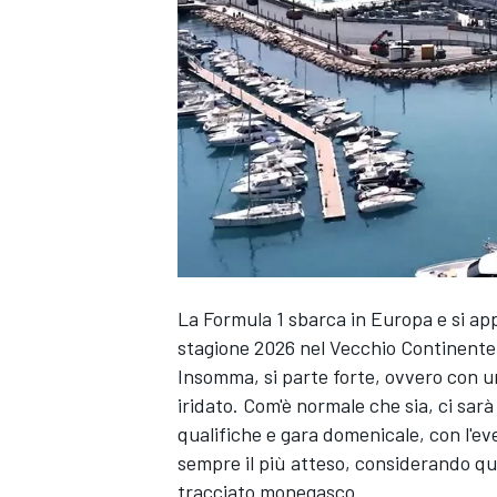
La Formula 1 sbarca in Europa e si a
stagione 2026 nel Vecchio Continente:
Insomma, si parte forte, ovvero con u
iridato. Com'è normale che sia, ci sarà
qualifiche e gara domenicale, con l'eve
sempre il più atteso, considerando qua
MONOPOSTO
tracciato monegasco.