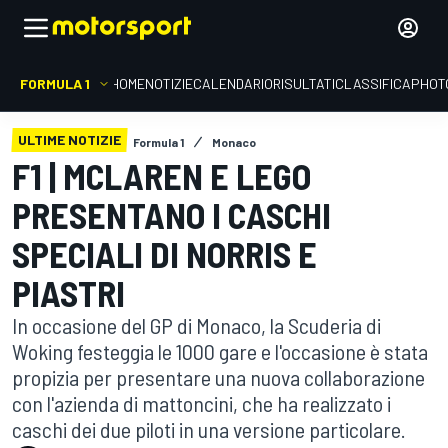
FORMULA 1
HOME
NOTIZIE
CALENDARIO
RISULTATI
CLASSIFICA
PHOT
ULTIME NOTIZIE
Formula 1
Monaco
F1 | MCLAREN E LEGO
PRESENTANO I CASCHI
SPECIALI DI NORRIS E
PIASTRI
In occasione del GP di Monaco, la Scuderia di
Woking festeggia le 1000 gare e l'occasione è stata
propizia per presentare una nuova collaborazione
con l'azienda di mattoncini, che ha realizzato i
caschi dei due piloti in una versione particolare.