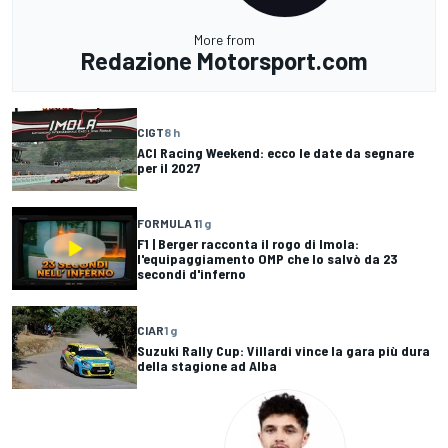
More from
Redazione Motorsport.com
CIGT
8 h
ACI Racing Weekend: ecco le date da segnare
per il 2027
FORMULA 1
1 g
F1 | Berger racconta il rogo di Imola:
l'equipaggiamento OMP che lo salvò da 23
secondi d'inferno
CIAR
1 g
Suzuki Rally Cup: Villardi vince la gara più dura
della stagione ad Alba