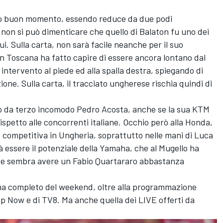
suo buon momento, essendo reduce da due podi
non si può dimenticare che quello di Balaton fu uno dei
i. Sulla carta, non sarà facile neanche per il suo
in Toscana ha fatto capire di essere ancora lontano dal
 intervento al piede ed alla spalla destra, spiegando di
ione. Sulla carta, il tracciato ungherese rischia quindi di
lo da terzo incomodo
Pedro Acosta
, anche se la sua KTM
spetto alle concorrenti italiane. Occhio però alla Honda,
o competitiva in Ungheria, soprattutto nelle mani di
Luca
à essere il potenziale della Yamaha, che al Mugello ha
ase sembra avere un
Fabio Quartararo
abbastanza
mma completo del weekend, oltre alla programmazione
pp Now e di TV8. Ma anche quella dei LIVE offerti da