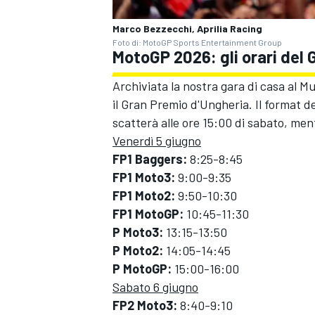
Marco Bezzecchi, Aprilia Racing
Foto di: MotoGP Sports Entertainment Group
MotoGP 2026: gli orari del
Archiviata la nostra gara di casa al M
il Gran Premio d'Ungheria. Il format d
scatterà alle ore 15:00 di sabato, men
Venerdì 5 giugno
FP1 Baggers:
8:25-8:45
FP1 Moto3:
9:00-9:35
FP1 Moto2:
9:50-10:30
FP1 MotoGP:
10:45-11:30
P Moto3:
13:15-13:50
P Moto2:
14:05-14:45
P MotoGP:
15:00-16:00
RALLY
Sabato 6 giugno
FP2 Moto3:
8:40-9:10