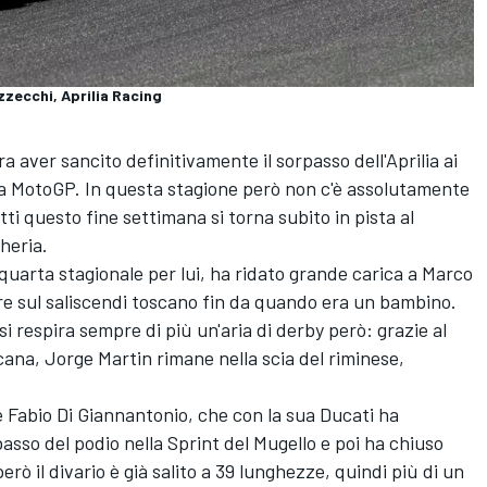
zecchi, Aprilia Racing
a aver sancito definitivamente il sorpasso dell'Aprilia ai
lla MotoGP. In questa stagione però non c'è assolutamente
fatti questo fine settimana si torna subito in pista al
heria.
a quarta stagionale per lui, ha ridato grande carica a
Marco
re sul saliscendi toscano fin da quando era un bambino.
 si respira sempre di più un'aria di derby però: grazie al
scana,
Jorge Martin
rimane nella scia del riminese,
e
Fabio Di Giannantonio
, che con la sua Ducati ha
basso del podio nella Sprint del Mugello e poi ha chiuso
erò il divario è già salito a 39 lunghezze, quindi più di un