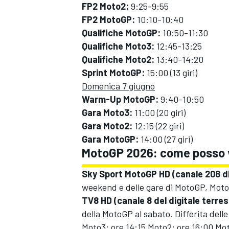
FP2 Moto2:
9:25-9:55
FP2 MotoGP:
10:10-10:40
Qualifiche MotoGP:
10:50-11:30
Qualifiche Moto3:
12:45-13:25
Qualifiche Moto2:
13:40-14:20
Sprint MotoGP:
15:00 (13 giri)
Domenica 7 giugno
Warm-Up MotoGP:
9:40-10:50
Gara Moto3:
11:00 (20 giri)
Gara Moto2:
12:15 (22 giri)
Gara MotoGP:
14:00 (27 giri)
MotoGP 2026: come posso v
Sky Sport MotoGP HD (canale 208 di
weekend e delle gare di MotoGP, Moto
TV8 HD (canale 8 del digitale terres
della MotoGP al sabato. Differita delle
Moto3; ore 14:15 Moto2; ore 16:00 Mo