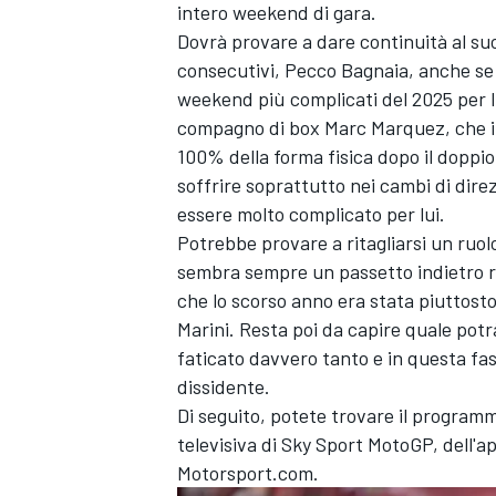
intero weekend di gara.
Dovrà provare a dare continuità al 
consecutivi, Pecco Bagnaia, anche se 
weekend più complicati del 2025 per lu
compagno di box
Marc Marquez
, che 
100% della forma fisica dopo il doppio
soffrire soprattutto nei cambi di direz
essere molto complicato per lui.
Potrebbe provare a ritagliarsi un ruo
sembra sempre un passetto indietro ri
che lo scorso anno era stata piuttost
Marini
. Resta poi da capire quale potr
faticato davvero tanto e in questa f
dissidente.
ENDURANCE/GT
Di seguito, potete trovare il progra
televisiva di Sky Sport MotoGP, dell'a
Motorsport.com.