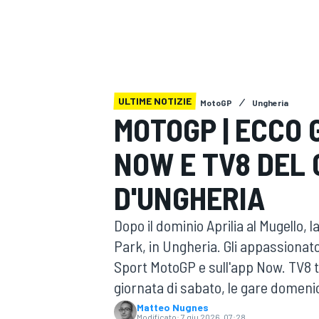
MOTOGP
WEC
ULTIME NOTIZIE
MotoGP
Ungheria
MOTOGP | ECCO G
NOW E TV8 DEL
WRC
D'UNGHERIA
Dopo il dominio Aprilia al Mugello, 
Park, in Ungheria. Gli appassionato 
Sport MotoGP e sull'app Now. TV8 tr
giornata di sabato, le gare domenic
Matteo Nugnes
Modificato:
7 giu 2026, 07:28