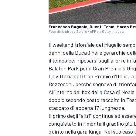
Francesco Bagnaia, Ducati Team, Marco Bez
Foto di: Andreas Solaro / AFP via Getty Images
Il weekend trionfale del Mugello sembr
danni della Ducati nelle gerarchie de
il tempo per riposarsi sugli allori e in
Balaton Park per il Gran Premio d'Ung
La vittoria del Gran Premio d'Italia, l
Bezzecchi
, perché sognava di trionfa
All'interno del box della Casa di Noale
doppio secondo posto raccolto in To
staccato di appena 17 lunghezze.
Il primo degli "altri" continua ad esser
conquistato in rimonta il gradino più 
quinto nella gara lunga. Nel suo caso p