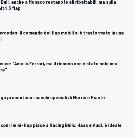
d Bull: anche a Monaco restano le ali ribaltabili, ma sulla
tri 3 flap
ercedes: il comando dei flap mobili si è trasformato in una
i
usivo: "Amo la Ferrari, ma il rinnovo non è stato solo una
ore"
go presentano i caschi speciali di Norris e Piastri
e con il mini-flap piace a Racing Bulls, Haas e Audi: è ideale