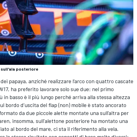
sull'ala posteriore
ei papaya, anziché realizzare l’arco con quattro cascate
 W17, ha preferito lavorare solo sue due: nel primo
ù in basso è il più lungo perché arriva alla stessa altezza
ul bordo d’uscita del flap (non) mobile è stato ancorato
ormato da due piccole alette montate una sull’altra per
aren, insomma, sull'alettone posteriore ha montato una
to al bordo del mare, ci sta il riferimento alla vela.
re lo stesso risultato con concetti di base molto diversi: