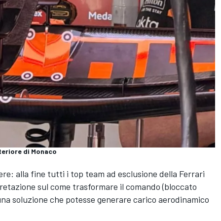
steriore di Monaco
re: alla fine tutti i top team ad esclusione della Ferrari
pretazione sul come trasformare il comando (bloccato
in una soluzione che potesse generare carico aerodinamico