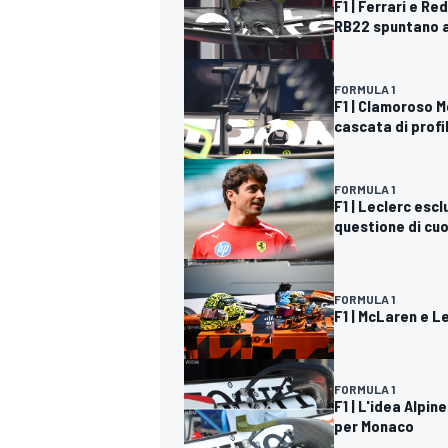
F1 | Ferrari e Re
RB22 spuntano al
FORMULA 1
F1 | Clamoroso M
cascata di profil
FORMULA 1
F1 | Leclerc escl
questione di cu
FORMULA 1
F1 | McLaren e Le
FORMULA 1
RALLY
F1 | L'idea Alpin
per Monaco