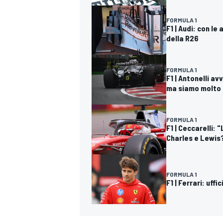
FORMULA 1
F1 | Audi: con le
della R26
FORMULA 1
F1 | Antonelli a
ma siamo molto f
FORMULA 1
F1 | Ceccarelli: 
Charles e Lewis
FORMULA 1
F1 | Ferrari: uffi