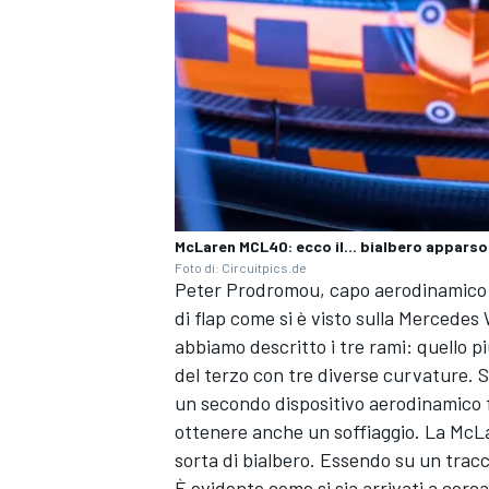
McLaren MCL40: ecco il... bialbero apparso 
Foto di: Circuitpics.de
Peter Prodromou, capo aerodinamico d
di flap come si è visto sulla Mercedes
abbiamo descritto i tre rami: quello pi
del terzo con tre diverse curvature. S
ENDURANCE/GT
un secondo dispositivo aerodinamico f
ottenere anche un soffiaggio. La McL
sorta di bialbero. Essendo su un traccia
È evidente come si sia arrivati a cerca