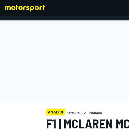
FORMULA 1
ANALISI
Formula 1
Monaco
F1 | MCLAREN M