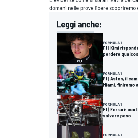
domani nelle prove libere scopriremo q
Leggi anche:
FORMULA 1
F1 | Kimi rispond
perdere qualcos
FORMULA 1
F1 | Aston, il c
Miami, finiremo 
FORMULA 1
F1 | Ferrari: con
salvare peso
MONOMARCA
FORMULA 1