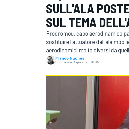
SULL'ALA POSTE
MOTOGP
WEC
SUL TEMA DELL
Prodromou, capo aerodinamico pap
sostituire l'attuatore dell'ala mobi
aerodinamici molto diversi da quel
Franco Nugnes
Pubblicato:
4 giu 2026, 16:35
WRC