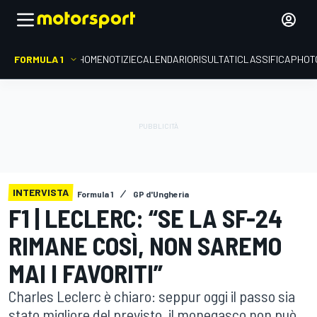
FORMULA 1
HOME
NOTIZIE
CALENDARIO
RISULTATI
CLASSIFICA
PHOT
INTERVISTA
Formula 1
GP d'Ungheria
F1 | LECLERC: “SE LA SF-24
RIMANE COSÌ, NON SAREMO
MAI I FAVORITI”
Charles Leclerc è chiaro: seppur oggi il passo sia
stato migliore del previsto, il monegasco non può