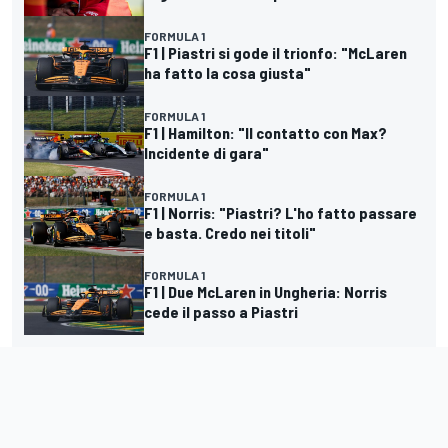
FORMULA 1
F1 | Piastri si gode il trionfo: "McLaren
ha fatto la cosa giusta"
FORMULA 1
F1 | Hamilton: "Il contatto con Max?
Incidente di gara"
FORMULA 1
F1 | Norris: "Piastri? L'ho fatto passare
e basta. Credo nei titoli"
FORMULA 1
F1 | Due McLaren in Ungheria: Norris
cede il passo a Piastri