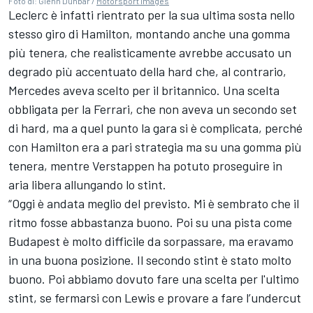
Foto di: Glenn Dunbar /
Motorsport Images
Leclerc è infatti rientrato per la sua ultima sosta nello
stesso giro di Hamilton, montando anche una gomma
più tenera, che realisticamente avrebbe accusato un
degrado più accentuato della hard che, al contrario,
Mercedes aveva scelto per il britannico. Una scelta
obbligata per la Ferrari, che non aveva un secondo set
di hard, ma a quel punto la gara si è complicata, perché
con Hamilton era a pari strategia ma su una gomma più
tenera, mentre Verstappen ha potuto proseguire in
aria libera allungando lo stint.
“Oggi è andata meglio del previsto. Mi è sembrato che il
ritmo fosse abbastanza buono. Poi su una pista come
Budapest è molto difficile da sorpassare, ma eravamo
in una buona posizione. Il secondo stint è stato molto
buono. Poi abbiamo dovuto fare una scelta per l'ultimo
stint, se fermarsi con Lewis e provare a fare l’undercut