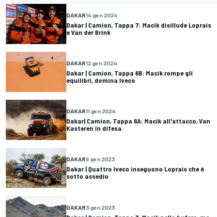
DAKAR
14 gen 2024
Dakar | Camion, Tappa 7: Macik disillude Loprais
e Van der Brink
DAKAR
12 gen 2024
Dakar | Camion, Tappa 6B: Macik rompe gli
equilibri, domina Iveco
DAKAR
11 gen 2024
Dakar| Camion, Tappa 6A: Macik all'attacco, Van
Kasteren in difesa
DAKAR
9 gen 2023
Dakar | Quattro Iveco inseguono Loprais che è
sotto assedio
DAKAR
3 gen 2023