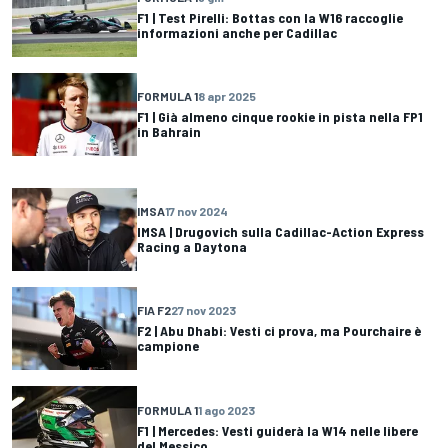
F1 | Test Pirelli: Bottas con la W16 raccoglie
informazioni anche per Cadillac
FORMULA 1
8 apr 2025
F1 | Già almeno cinque rookie in pista nella FP1
in Bahrain
IMSA
17 nov 2024
IMSA | Drugovich sulla Cadillac-Action Express
Racing a Daytona
FIA F2
27 nov 2023
F2 | Abu Dhabi: Vesti ci prova, ma Pourchaire è
campione
FORMULA 1
1 ago 2023
F1 | Mercedes: Vesti guiderà la W14 nelle libere
del Messico