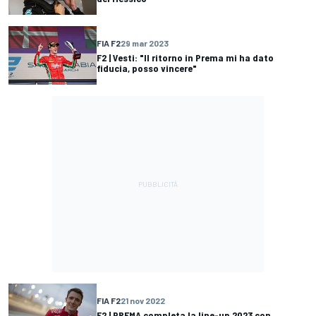
FIA F2
29 mar 2023
F2 | Vesti: "Il ritorno in Prema mi ha dato
fiducia, posso vincere"
FIA F2
21 nov 2022
F2 | PREMA completa la line-up 2023 con