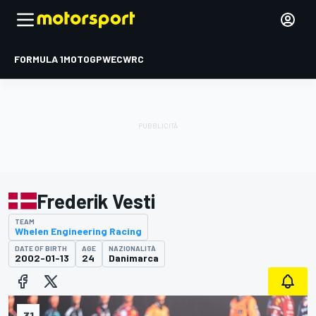
FORMULA 1
MOTOGP
WEC
WRC
Frederik Vesti
TEAM
Whelen Engineering Racing
DATE OF BIRTH
AGE
NAZIONALITÀ
2002-01-13
24
Danimarca
31