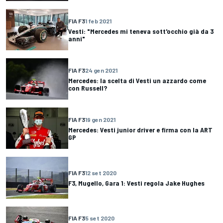
FIA F3
1 feb 2021
Vesti: "Mercedes mi teneva sott'occhio già da 3
anni"
FIA F3
24 gen 2021
Mercedes: la scelta di Vesti un azzardo come
con Russell?
FIA F3
19 gen 2021
Mercedes: Vesti junior driver e firma con la ART
GP
FIA F3
12 set 2020
F3, Mugello, Gara 1: Vesti regola Jake Hughes
FIA F3
5 set 2020