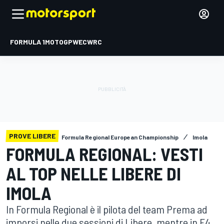
FORMULA 1
MOTOGP
WEC
WRC
PROVE LIBERE
Formula Regional European Championship
Imola
FORMULA REGIONAL: VESTI
AL TOP NELLE LIBERE DI
IMOLA
In Formula Regional è il pilota del team Prema ad
imporsi nelle due sessioni di Libere, mentre in F4