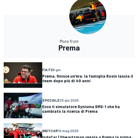
More from
Prema
FIA F2
6 gm
Prema, finisce un'era: la famiglia Rosin lascia il
team dopo più di 40 anni
SPECIALE
25 giu 2025
Ecco il simulatore Dynisma DMG-1 che ha
cambiato la ricerca di Prema
INDYCAR
19 mag 2025
IndyCar | Shwartzman regala a Prema la prima