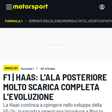
FORMULA 1
HOME
NOTIZIE
CALENDARIO
RISULTATI
CLASSIFICA
PHOT
ANALISI
Formula 1
GP d'Italia
F1 | HAAS: L'ALA POSTERIORE
MOLTO SCARICA COMPLETA
L'EVOLUZIONE
La Haas continua a spingere nello sviluppo della
VF-24: la squadra americana introduce a Monza