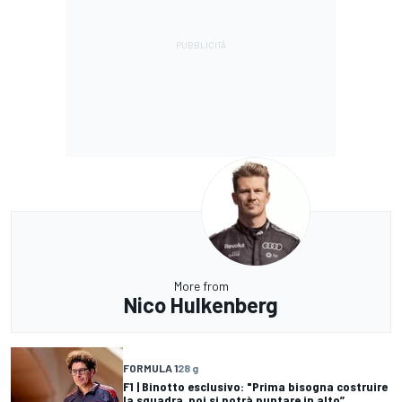
More from
Nico Hulkenberg
FORMULA 1
28 g
F1 | Binotto esclusivo: "Prima bisogna costruire
la squadra, poi si potrà puntare in alto”