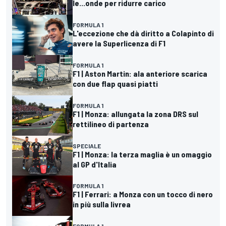
le...onde per ridurre carico
FORMULA 1
L'eccezione che dà diritto a Colapinto di
avere la Superlicenza di F1
FORMULA 1
F1 | Aston Martin: ala anteriore scarica
con due flap quasi piatti
FORMULA 1
F1 | Monza: allungata la zona DRS sul
rettilineo di partenza
SPECIALE
F1 | Monza: la terza maglia è un omaggio
al GP d'Italia
FORMULA 1
F1 | Ferrari: a Monza con un tocco di nero
in più sulla livrea