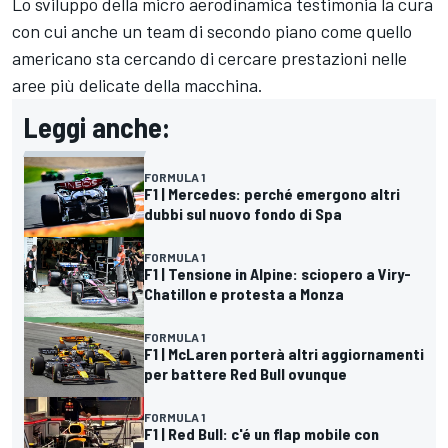
Lo sviluppo della micro aerodinamica testimonia la cura
con cui anche un team di secondo piano come quello
americano sta cercando di cercare prestazioni nelle
aree più delicate della macchina.
Leggi anche:
FORMULA 1
F1 | Mercedes: perché emergono altri
dubbi sul nuovo fondo di Spa
FORMULA 1
F1 | Tensione in Alpine: sciopero a Viry-
Chatillon e protesta a Monza
FORMULA 1
F1 | McLaren porterà altri aggiornamenti
per battere Red Bull ovunque
FORMULA 1
F1 | Red Bull: c'é un flap mobile con