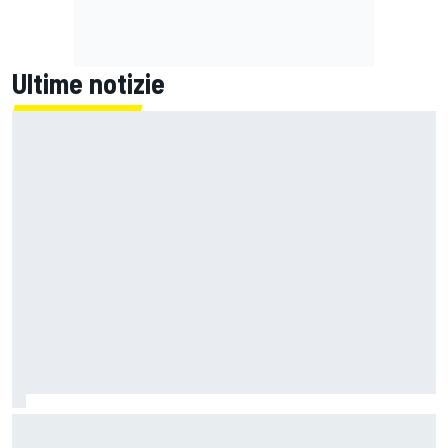
Ultime notizie
MotoGP | Zarco risale in moto tre mesi dopo il suo grave
infortunio