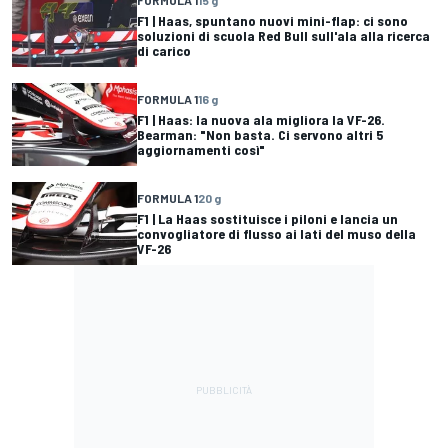
F1 | Haas, spuntano nuovi mini-flap: ci sono
soluzioni di scuola Red Bull sull'ala alla ricerca
di carico
FORMULA 1
16 g
F1 | Haas: la nuova ala migliora la VF-26.
Bearman: "Non basta. Ci servono altri 5
aggiornamenti così"
FORMULA 1
20 g
F1 | La Haas sostituisce i piloni e lancia un
convogliatore di flusso ai lati del muso della
VF-26