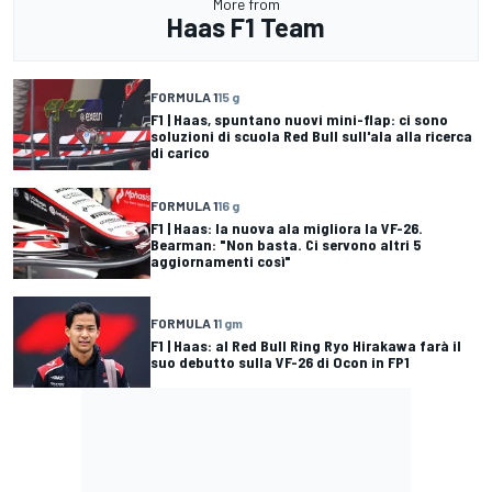
More from
Haas F1 Team
FORMULA 1
15 g
F1 | Haas, spuntano nuovi mini-flap: ci sono
soluzioni di scuola Red Bull sull'ala alla ricerca
di carico
FORMULA 1
16 g
F1 | Haas: la nuova ala migliora la VF-26.
Bearman: "Non basta. Ci servono altri 5
aggiornamenti così"
FORMULA 1
1 gm
F1 | Haas: al Red Bull Ring Ryo Hirakawa farà il
suo debutto sulla VF-26 di Ocon in FP1