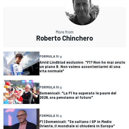
More from
Roberto Chinchero
FORMULA 1
5 g
Arvid Lindblad esclusivo: "F1? Non ho mai avuto
un piano B. Non volevo accontentarmi di una
vita normale"
FORMULA 1
8 g
Domenicali: "La F1 ha superato le paure del
2026, ora pensiamo al futuro"
FORMULA 1
9 g
F1 | Domenicali: "Se saltano i GP in Medio
Oriente, il mondiale si chiuderà in Europa"