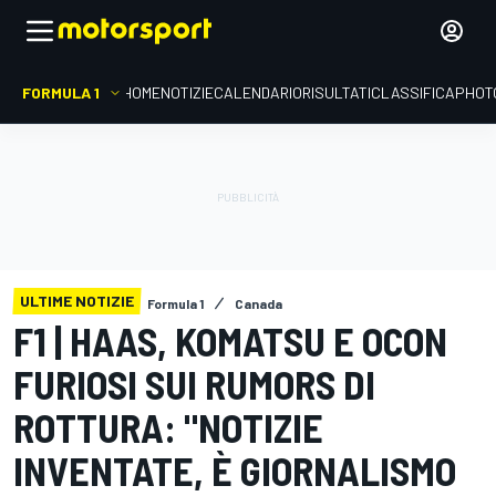
FORMULA 1
HOME
NOTIZIE
CALENDARIO
RISULTATI
CLASSIFICA
PHOT
ULTIME NOTIZIE
Formula 1
Canada
F1 | HAAS, KOMATSU E OCON
FURIOSI SUI RUMORS DI
ROTTURA: "NOTIZIE
INVENTATE, È GIORNALISMO