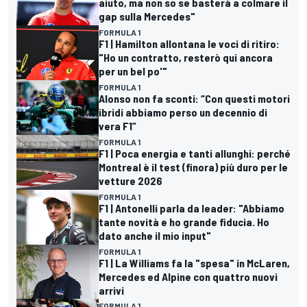
aiuto, ma non so se basterà a colmare il
gap sulla Mercedes"
FORMULA 1
F1 | Hamilton allontana le voci di ritiro:
"Ho un contratto, resterò qui ancora
per un bel po'"
FORMULA 1
Alonso non fa sconti: “Con questi motori
ibridi abbiamo perso un decennio di
vera F1”
FORMULA 1
F1 | Poca energia e tanti allunghi: perché
Montreal è il test (finora) più duro per le
vetture 2026
FORMULA 1
F1 | Antonelli parla da leader: "Abbiamo
tante novità e ho grande fiducia. Ho
dato anche il mio input"
FORMULA 1
F1 | La Williams fa la "spesa" in McLaren,
Mercedes ed Alpine con quattro nuovi
arrivi
FORMULA 1