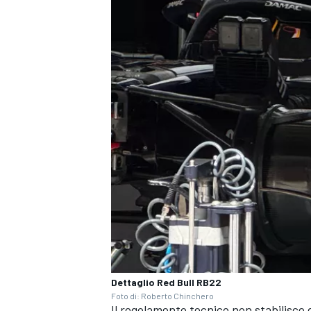
ENDURANCE/GT
Dettaglio Red Bull RB22
Foto di: Roberto Chinchero
Il regolamento tecnico non stabilisce 