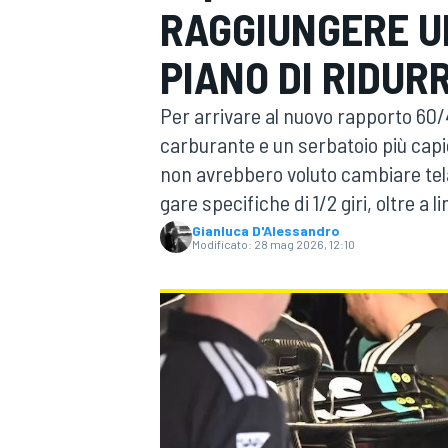
RAGGIUNGERE U
MOTOGP
WEC
PIANO DI RIDURR
Per arrivare al nuovo rapporto 60/
carburante e un serbatoio più capi
non avrebbero voluto cambiare telai
gare specifiche di 1/2 giri, oltre a l
Gianluca D'Alessandro
Modificato:
28 mag 2026, 12:10
WRC