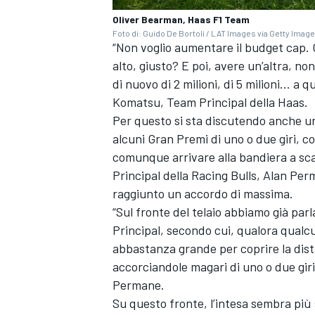
Oliver Bearman, Haas F1 Team
Foto di: Guido De Bortoli / LAT Images via Getty Imag
“Non voglio aumentare il budget cap. G
alto, giusto? E poi, avere un’altra, 
di nuovo di 2 milioni, di 5 milioni… a
Komatsu, Team Principal della Haas.
Per questo si sta discutendo anche un
alcuni Gran Premi di uno o due giri, c
comunque arrivare alla bandiera a sc
Principal della Racing Bulls, Alan Pe
raggiunto un accordo di massima.
“Sul fronte del telaio abbiamo già par
Principal, secondo cui, qualora qualc
abbastanza grande per coprire la dist
accorciandole magari di uno o due giri, 
Permane.
Su questo fronte, l’intesa sembra più s