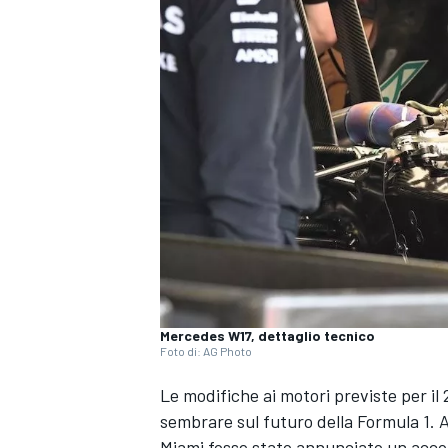
Mercedes W17, dettaglio tecnico
Foto di: AG Photo
Le modifiche ai motori previste per i
sembrare sul futuro della Formula 1. 
MONOPOSTO
Miami fosse stato annunciato un acco