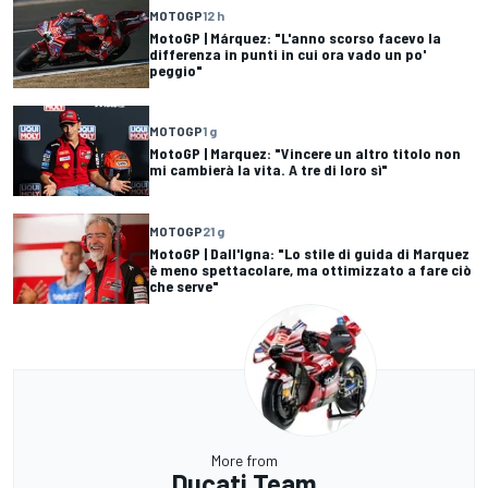
MOTOGP
12 h
MotoGP | Márquez: "L'anno scorso facevo la
differenza in punti in cui ora vado un po'
peggio"
MOTOGP
1 g
MotoGP | Marquez: "Vincere un altro titolo non
mi cambierà la vita. A tre di loro sì"
MOTOGP
21 g
MotoGP | Dall'Igna: "Lo stile di guida di Marquez
è meno spettacolare, ma ottimizzato a fare ciò
che serve"
More from
Ducati Team