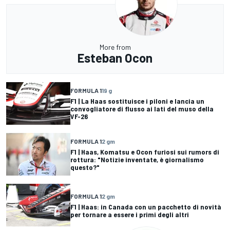
More from
Esteban Ocon
FORMULA 1
19 g
F1 | La Haas sostituisce i piloni e lancia un
convogliatore di flusso ai lati del muso della
VF-26
FORMULA 1
2 gm
F1 | Haas, Komatsu e Ocon furiosi sui rumors di
rottura: "Notizie inventate, è giornalismo
questo?"
FORMULA 1
2 gm
F1 | Haas: in Canada con un pacchetto di novità
per tornare a essere i primi degli altri