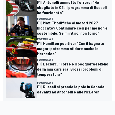
F1 | Antonelli ammette l'errore: "Ho
sbagliato in Q3. Il programma di Russell
ha funzionato"
FORMULA 1
F1 | Max: "Modifiche ai motori 2027
bloccate? Continuare così per me non è
sostenibile. Se mi ritiro, non torno"
FORMULA 1
F1 | Hamilton positivo: "Con il bagnato
magari potremmo sfidare anche le
Mercedes"
FORMULA 1
F1 | Leclerc: "Forse è il peggior weekend
della mia carriera. Grossi problemi di
temperatura"
FORMULA 1
F1 | Russell si prende la pole in Canada
davanti ad Antonelli e alle McLaren