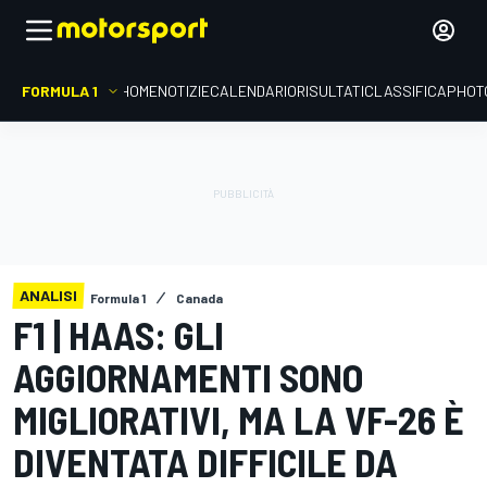
FORMULA 1
HOME
NOTIZIE
CALENDARIO
RISULTATI
CLASSIFICA
PHOT
ANALISI
Formula 1
Canada
F1 | HAAS: GLI
AGGIORNAMENTI SONO
MIGLIORATIVI, MA LA VF-26 È
DIVENTATA DIFFICILE DA