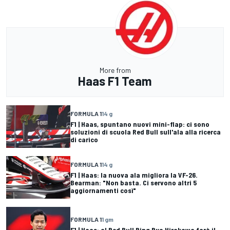
More from
Haas F1 Team
FORMULA 1
14 g
F1 | Haas, spuntano nuovi mini-flap: ci sono
soluzioni di scuola Red Bull sull'ala alla ricerca
di carico
FORMULA 1
14 g
F1 | Haas: la nuova ala migliora la VF-26.
Bearman: "Non basta. Ci servono altri 5
aggiornamenti così"
FORMULA 1
1 gm
F1 | Haas: al Red Bull Ring Ryo Hirakawa farà il