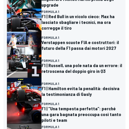
upgrade
FORMULA 1
F1 | Red Bull in un vicolo cieco: Max ha
lasciato sbagliare i tecnici, ma ora
corregge il tiro
FORMULA 1
Verstappen scuote FIA e costruttori: il
futuro della F1 passa dai motori 2027
FORMULA 1
F1 | Russell, una pole nata da un errore: il
retroscena del doppio giro in Q3
FORMULA 1
F1 | Hamilton evita la penalità: decisiva
la testimonianza di Gasly
FORMULA 1
F1 | “Una tempesta perfetta”: perché
una gara bagnata preoccupa così tanto
piloti e team
FORMULA 1