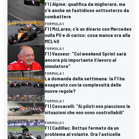
F1 | Alpine: qualifica da migliorare, ma
c'è anche un fastidioso sottosterzo da
combattere
FORMULA 1
F1 | McLaren, c'è un divario con Mercedes
sulla PU e di carico: cosa manca ora alla
MCL40
FORMULA 1
F1 | Vasseur: "Col weekend Sprint sarà
ancora più importante il lavoro al
simulatore"
FORMULA 1
La domanda della settimana: la F1 ha
esagerato con la complessità delle
nuove regole?
FORMULA 1
F1 | Ceccarelli: "Ai piloti non piacciono le
situazioni che non sono controllabili”
FORMULA 1
F1 | Cadillac: Bottas fermato da un
problema al volante. Ora l'asticella