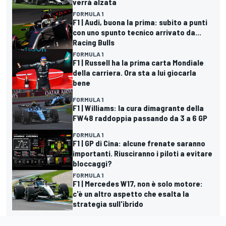
verrà alzata
FORMULA 1
F1 | Audi, buona la prima: subito a punti
con uno spunto tecnico arrivato da...
Racing Bulls
FORMULA 1
F1 | Russell ha la prima carta Mondiale
della carriera. Ora sta a lui giocarla
bene
FORMULA 1
F1 | Williams: la cura dimagrante della
FW48 raddoppia passando da 3 a 6 GP
FORMULA 1
F1 | GP di Cina: alcune frenate saranno
importanti. Riusciranno i piloti a evitare
bloccaggi?
FORMULA 1
F1 | Mercedes W17, non è solo motore:
c'è un altro aspetto che esalta la
strategia sull'ibrido