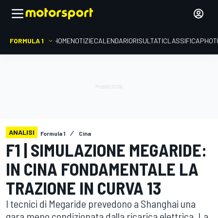
FORMULA 1
HOME
NOTIZIE
CALENDARIO
RISULTATI
CLASSIFICA
PHOT
ANALISI
Formula 1
Cina
F1 | SIMULAZIONE MEGARIDE:
IN CINA FONDAMENTALE LA
TRAZIONE IN CURVA 13
I tecnici di Megaride prevedono a Shanghai una
gara meno condizionata dalla ricarica elettrica. La