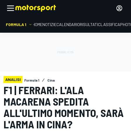
FORMULA 1
HOME
NOTIZIE
CALENDARIO
RISULTATI
CLASSIFICA
PHOT
ANALISI
Formula 1
Cina
F1 | FERRARI: L'ALA
MACARENA SPEDITA
ALL'ULTIMO MOMENTO, SARÀ
L'ARMA IN CINA?