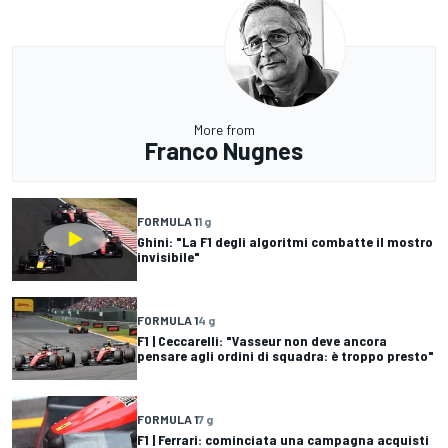
More from
Franco Nugnes
FORMULA 1
1 g
Ghini: "La F1 degli algoritmi combatte il mostro
invisibile"
FORMULA 1
4 g
F1 | Ceccarelli: "Vasseur non deve ancora
pensare agli ordini di squadra: è troppo presto"
FORMULA 1
7 g
F1 | Ferrari: cominciata una campagna acquisti