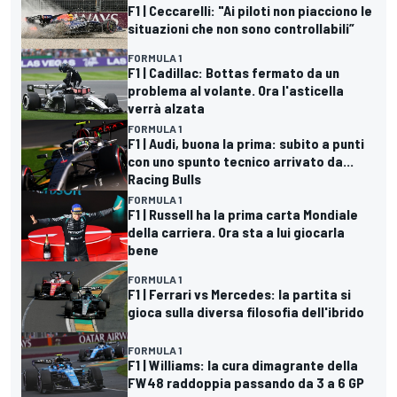
F1 | Ceccarelli: "Ai piloti non piacciono le
situazioni che non sono controllabili”
FORMULA 1
F1 | Cadillac: Bottas fermato da un
problema al volante. Ora l'asticella
verrà alzata
FORMULA 1
F1 | Audi, buona la prima: subito a punti
con uno spunto tecnico arrivato da...
Racing Bulls
FORMULA 1
F1 | Russell ha la prima carta Mondiale
della carriera. Ora sta a lui giocarla
bene
FORMULA 1
F1 | Ferrari vs Mercedes: la partita si
gioca sulla diversa filosofia dell'ibrido
FORMULA 1
F1 | Williams: la cura dimagrante della
FW48 raddoppia passando da 3 a 6 GP