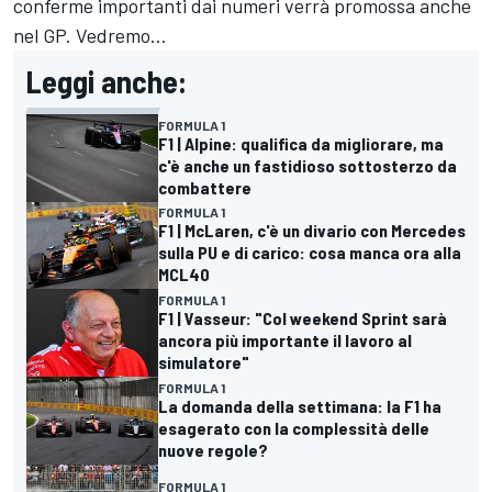
conferme importanti dai numeri verrà promossa anche
nel GP. Vedremo...
Leggi anche:
FORMULA 1
F1 | Alpine: qualifica da migliorare, ma
c'è anche un fastidioso sottosterzo da
combattere
FORMULA 1
F1 | McLaren, c'è un divario con Mercedes
sulla PU e di carico: cosa manca ora alla
MCL40
FORMULA 1
F1 | Vasseur: "Col weekend Sprint sarà
ancora più importante il lavoro al
simulatore"
FORMULA 1
La domanda della settimana: la F1 ha
esagerato con la complessità delle
nuove regole?
FORMULA 1