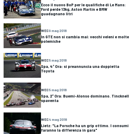
Ecco il nuovo BoP per le qualifiche di Le Mans:
Ford perde 13kg, Aston Martin e BMW
guadagnano litri
WEC
9 mag 2018
In GTE non si cambia mai: vecchi veleni e molte
polemiche
WEC
5 mag 2018
Spa, 4° Ora: si preannuncia una doppietta
Toyota
WEC
5 mag 2018
Spa, 2° Ora: Buemi-Alonso dominano. Tincknell
spaventa
WEC
4 mag 2018
Lietz: "La Porsche ha un grip ottimo. I consumi
faranno la differenza in gara"