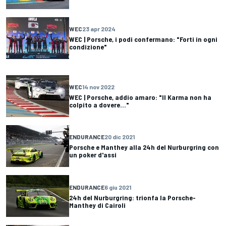
WEC
23 apr 2024
WEC | Porsche, i podi confermano: "Forti in ogni
condizione"
WEC
14 nov 2022
WEC | Porsche, addio amaro: "Il Karma non ha
colpito a dovere..."
ENDURANCE
20 dic 2021
Porsche e Manthey alla 24h del Nurburgring con
un poker d'assi
ENDURANCE
6 giu 2021
24h del Nurburgring: trionfa la Porsche-
Manthey di Cairoli