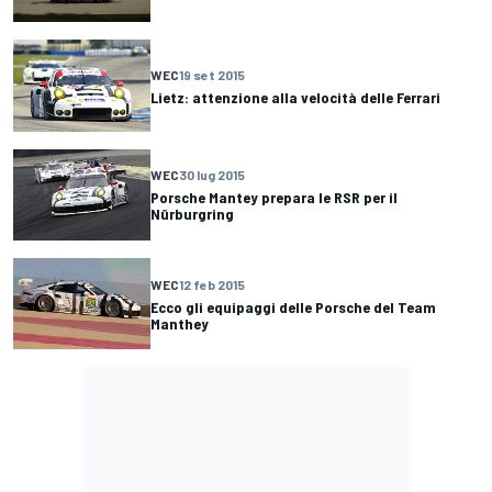
WEC
19 set 2015
Lietz: attenzione alla velocità delle Ferrari
WEC
30 lug 2015
Porsche Mantey prepara le RSR per il
Nürburgring
WEC
12 feb 2015
Ecco gli equipaggi delle Porsche del Team
Manthey