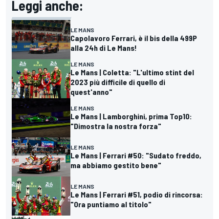
Leggi anche:
LE MANS
Capolavoro Ferrari, è il bis della 499P
alla 24h di Le Mans!
LE MANS
Le Mans | Coletta: "L'ultimo stint del
2023 più difficile di quello di
quest'anno"
LE MANS
Le Mans | Lamborghini, prima Top10:
"Dimostra la nostra forza"
LE MANS
Le Mans | Ferrari #50: "Sudato freddo,
ma abbiamo gestito bene"
LE MANS
Le Mans | Ferrari #51, podio di rincorsa:
"Ora puntiamo al titolo"