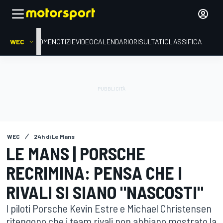
WEC
HOME
NOTIZIE
VIDEO
CALENDARIO
RISULTATI
CLASSIFICA
WEC
24h di Le Mans
LE MANS | PORSCHE
RECRIMINA: PENSA CHE I
RIVALI SI SIANO "NASCOSTI"
I piloti Porsche Kevin Estre e Michael Christensen
ritengono che i team rivali non abbiano mostrato la