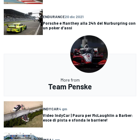
ENDURANCE
20 dic 2021
Porsche e Manthey alla 24h del Nurburgring con
un poker d'assi
More from
Team Penske
INDYCAR
4 gm
Video IndyCar | Paura per McLaughlin a Barber:
esce di pista e sfonda le barriere!
IMSA
4 gm