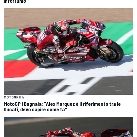
infortunio
MOTOGP
11 h
MotoGP | Bagnaia: "Alex Marquez è il riferimento tra le
Ducati, devo capire come fa"