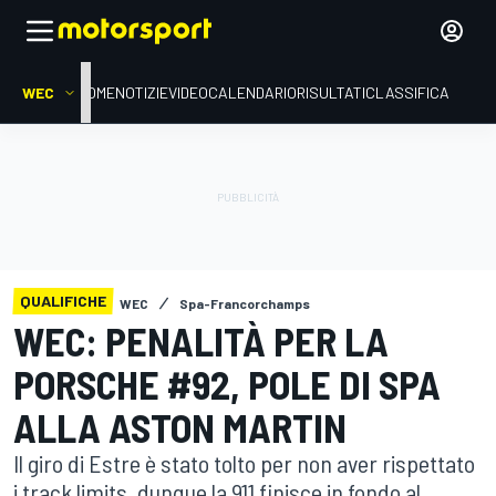
WEC
HOME
NOTIZIE
VIDEO
CALENDARIO
RISULTATI
CLASSIFICA
QUALIFICHE
WEC
Spa-Francorchamps
WEC: PENALITÀ PER LA
PORSCHE #92, POLE DI SPA
ALLA ASTON MARTIN
Il giro di Estre è stato tolto per non aver rispettato
i track limits, dunque la 911 finisce in fondo al