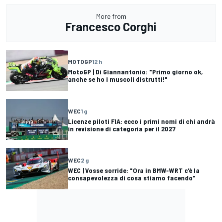
More from
Francesco Corghi
MOTOGP
12 h
MotoGP | Di Giannantonio: "Primo giorno ok,
anche se ho i muscoli distrutti!"
WEC
1 g
Licenze piloti FIA: ecco i primi nomi di chi andrà
in revisione di categoria per il 2027
WEC
2 g
WEC | Vosse sorride: "Ora in BMW-WRT c'è la
consapevolezza di cosa stiamo facendo"