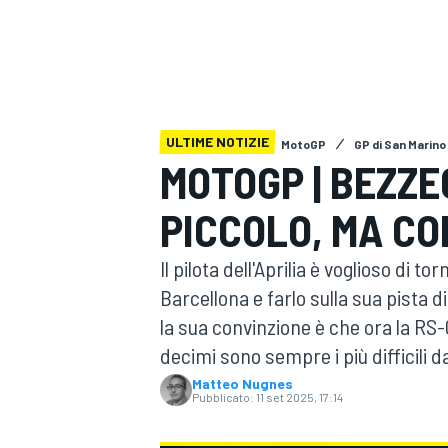
MOTOGP
WEC
ULTIME NOTIZIE
MotoGP
GP di San Marino
MOTOGP | BEZZEC
PICCOLO, MA CO
WRC
Il pilota dell'Aprilia è voglioso di 
Barcellona e farlo sulla sua pista 
la sua convinzione è che ora la RS-G
decimi sono sempre i più difficili da
Matteo Nugnes
Pubblicato:
11 set 2025, 17:14