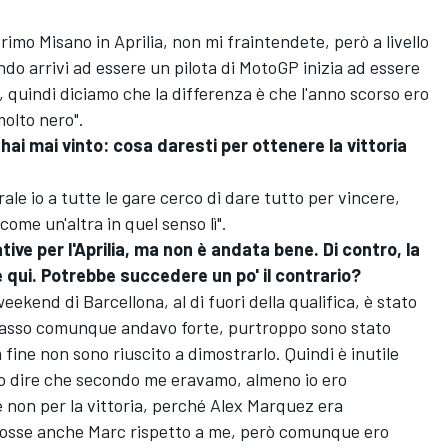
rimo Misano in Aprilia, non mi fraintendete, però a livello
do arrivi ad essere un pilota di MotoGP inizia ad essere
 quindi diciamo che la differenza è che l'anno scorso ero
olto nero".
hai mai vinto: cosa daresti per ottenere la vittoria
ale io a tutte le gare cerco di dare tutto per vincere,
ome un'altra in quel senso lì".
ive per l'Aprilia, ma non è andata bene. Di contro, la
qui. Potrebbe succedere un po' il contrario?
eekend di Barcellona, al di fuori della qualifica, è stato
passo comunque andavo forte, purtroppo sono stato
a fine non sono riuscito a dimostrarlo. Quindi è inutile
vo dire che secondo me eravamo, almeno io ero
non per la vittoria, perché
Alex Marquez
era
fosse anche Marc rispetto a me, però comunque ero