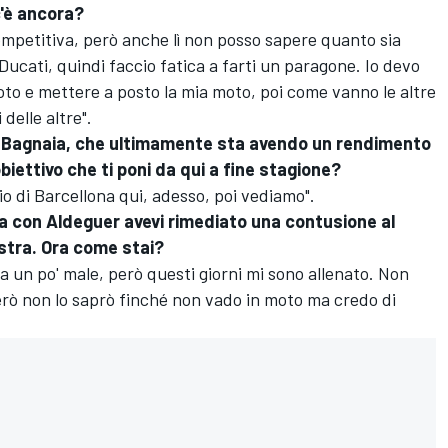
c'è ancora?
mpetitiva, però anche lì non posso sapere quanto sia
Ducati, quindi faccio fatica a farti un paragone. Io devo
to e mettere a posto la mia moto, poi come vanno le altre
delle altre".
a Bagnaia, che ultimamente sta avendo un rendimento
obiettivo che ti poni da qui a fine stagione?
lio di Barcellona qui, adesso, poi vediamo".
na con Aldeguer avevi rimediato una contusione al
istra. Ora come stai?
fa un po' male, però questi giorni mi sono allenato. Non
erò non lo saprò finché non vado in moto ma credo di