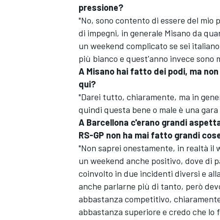
pressione?
"No, sono contento di essere del mio p
di impegni, in generale Misano da quan
un weekend complicato se sei italiano,
più bianco e quest'anno invece sono m
A Misano hai fatto dei podi, ma non 
qui?
"Darei tutto, chiaramente, ma in gener
quindi questa bene o male è una gara c
A Barcellona c'erano grandi aspettat
RS-GP non ha mai fatto grandi cose 
"Non saprei onestamente, in realtà il w
un weekend anche positivo, dove di 
coinvolto in due incidenti diversi e all
ENDURANCE/GT
anche parlarne più di tanto, però de
abbastanza competitivo, chiaramente 
abbastanza superiore e credo che lo 