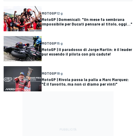
MOTOGP
12 g
MotoGP | Domenicali: "Un mese fa sembrava
impossibile per Ducati pensare al titolo, oggi..."
MOTOGP
15 g
MotoGP | Il paradosso di Jorge Martin: è il leader
pur essendo il pilota con più cadute!
MOTOGP
18 g
MotoGP | Rivola passa la palla a Marc Marquez:
"È il favorito, ma non ci diamo per vinti"