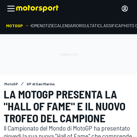
MOTOGP
HOME
NOTIZIE
CALENDARIO
RISULTATI
CLASSIFICA
PHOTO 
MotoGP
GP di San Marino
LA MOTOGP PRESENTA LA
"HALL OF FAME" E IL NUOVO
TROFEO DEL CAMPIONE
Il Campionato del Mondo di MotoGP ha presentato
giovedì la sua nuova "Hall of Fame" che comprende