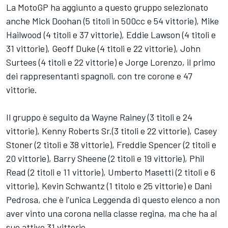
La MotoGP ha aggiunto a questo gruppo selezionato
anche
Mick Doohan
(5 titoli in 500cc e 54 vittorie), Mike
Hailwood (4 titoli e 37 vittorie),
Eddie Lawson
(4 titoli e
31 vittorie), Geoff Duke (4 titoli e 22 vittorie),
John
Surtees
(4 titoli e 22 vittorie) e
Jorge Lorenzo
, il primo
dei rappresentanti spagnoli, con tre corone e 47
vittorie.
Il gruppo è seguito da
Wayne Rainey
(3 titoli e 24
vittorie),
Kenny Roberts Sr.
(3 titoli e 22 vittorie),
Casey
Stoner
(2 titoli e 38 vittorie),
Freddie Spencer
(2 titoli e
20 vittorie),
Barry Sheene
(2 titoli e 19 vittorie), Phil
Read (2 titoli e 11 vittorie), Umberto Masetti (2 titoli e 6
vittorie),
Kevin Schwantz
(1 titolo e 25 vittorie) e
Dani
Pedrosa
, che è l'unica Leggenda di questo elenco a non
aver vinto una corona nella classe regina, ma che ha al
suo attivo 31 vittorie.