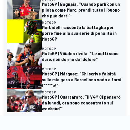
MotoGP | Bagnaia: "Quando parli con un
pilota come Marc, prendi tutto il buono
che può darti"
MOTOGP
Morbidelli racconta la battaglia per
porre fine alla sua serie di penalità in
MotoGP
MOTOGP
MotoGP | Viñales rivela: "Le notti sono
dure, non dormo dal dolore"
MOTOGP
MotoGP | Márquez: "Chi scrive falsità
sulla mia gara a Barcellona vada a farsi
f*****e!"
MOTOGP
MotoGP | Quartararo: "Il V4? Ci penserò
da lunedì, ora sono concentrato sul
weekend"